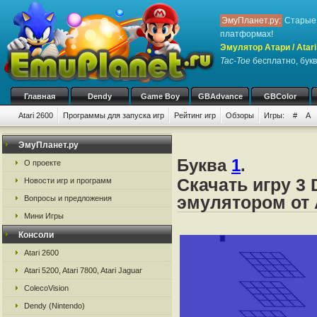
ЭмуПланет.ру:
Старые 
платформах!
Эмулятор Атари / Atari
Tac-Toe
бесплатно, букв
Главная
Dendy
Game Boy
GBAdvance
GBColor
Atari 2600
Программы для запуска игр
Рейтинг игр
Обзоры
Игры:
#
A
ЭмуПланет.ру
Буква
1
.
О проекте
Скачать игру 3 
Новости игр и программ
эмулятором от А
Вопросы и предложения
Мини Игры
Консоли
Atari 2600
Atari 5200, Atari 7800, Atari Jaguar
ColecoVision
Dendy (Nintendo)