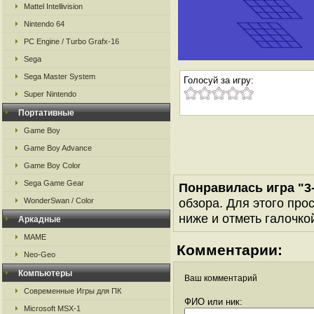
Mattel Intellivision
Nintendo 64
PC Engine / Turbo Grafx-16
Sega
Sega Master System
Голосуй за игру:
Super Nintendo
Портативные
Game Boy
Game Boy Advance
Game Boy Color
Sega Game Gear
Понравилась игра "3-
обзора. Для этого про
WonderSwan / Color
ниже и отметь галочкой
Аркадные
MAME
Комментарии:
Neo-Geo
Компьютеры
Ваш комментарий
Современные Игры для ПК
ФИО или ник:
Microsoft MSX-1