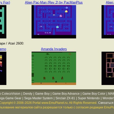
ry Fox)
Alien Pac-Man (Rev 2) by PacManPlus
Alien
и / Atari 2600:
Demo
Amanda Invaders
o ColecoVision
|
Dendy
|
Game Boy
|
Game Boy Advance
|
Game Boy Color
|
MA
ega Game Gear
|
Sega Master System
|
Sinclair ZX-81
|
Super Nintendo
|
WonderS
Copyright © 2006-2026 Portal www.EmuPlanet.ru. All Rights Reserved.
Связаться 
ьзование материалов сайта разрешается только с согласия редакции EmuPla