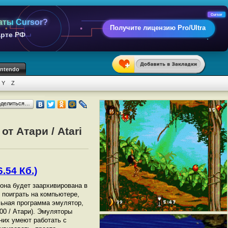
Cursor
аты Cursor?
Получите лицензию Pro/Ultra
арте РФ
intendo
Y
Z
оделиться…
т Атари / Atari
.54 Кб.)
 она будет заархивирована в
ы поиграть на компьютере,
ьная программа эмулятор,
600 / Атари). Эмуляторы
них умеют работать с