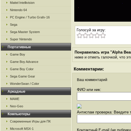
Mattel Intellivision
Nintendo 64
PC Engine / Turbo Grafx-16
Sega
Голосуй за игру:
Sega Master System
Super Nintendo
Портативные
Понравилась игра "Alpha Bea
Game Boy
ниже и отметь галочкой, что эт
Game Boy Advance
Комментарии:
Game Boy Color
Sega Game Gear
Ваш комментарий
WonderSwan / Color
ФИО или ник:
Аркадные
MAME
Neo-Geo
Антиспам проверка: Введите т
Компьютеры
Современные Игры для ПК
Microsoft MSX-1
Контактный E-mail (не публик