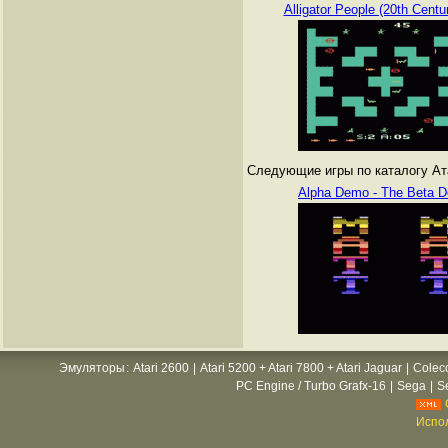
Alligator People (20th Centu
Следующие игры по каталогу Атар
Alpha Demo - The Beta 
Эмуляторы
:
Atari 2600
|
Atari 5200 + Atari 7800 + Atari Jaguar
|
Colec
PC Engine / Turbo Grafx-16
|
Sega
|
S
Испол