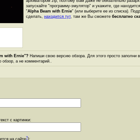
архиватором zip, поэтому Вам даже не обязательно разарх
запускайте "программу-эмулятор" и укажите, где находитс
"
Alpha Beam with Ernie
" (или выберите ее из списка). Под
сделать,
находится тут
, там же Вы сможете
бесплатно ск
m with Ernie"?
Напиши свою версию обзора. Для этого просто заполни в
о обзор, а не комментарий..
екст с картинки:
?
уется на сайте
):