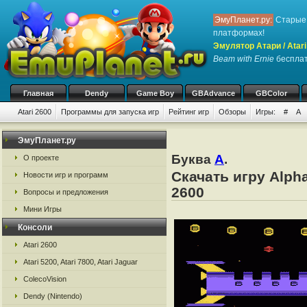
ЭмуПланет.ру:
Старые 
платформах!
Эмулятор Атари / Atari
Beam with Ernie
бесплатн
Главная
Dendy
Game Boy
GBAdvance
GBColor
Atari 2600
Программы для запуска игр
Рейтинг игр
Обзоры
Игры:
#
A
ЭмуПланет.ру
Буква
A
.
О проекте
Скачать игру Alpha
Новости игр и программ
2600
Вопросы и предложения
Мини Игры
Консоли
Atari 2600
Atari 5200, Atari 7800, Atari Jaguar
ColecoVision
Dendy (Nintendo)