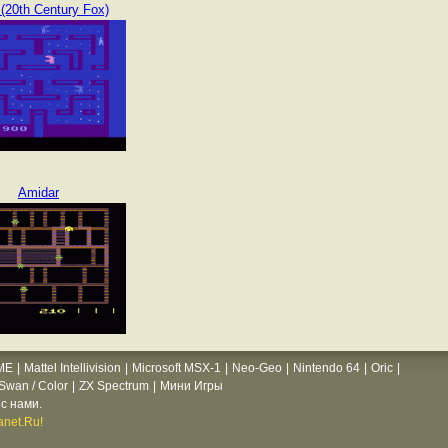
 (20th Century Fox)
Amidar
ME
|
Mattel Intellivision
|
Microsoft MSX-1
|
Neo-Geo
|
Nintendo 64
|
Oric
|
wan / Color
|
ZX Spectrum
|
Мини Игры
с нами.
net.Ru!