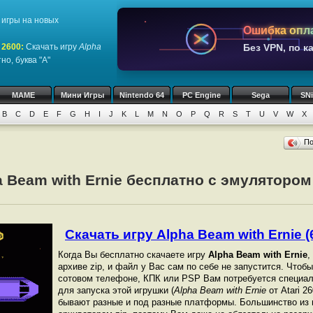
игры на новых
Ошибка опл
 2600
:
Скачать игру
Alpha
Без VPN, по к
о, буква "A"
MAME
Мини Игры
Nintendo 64
PC Engine
Sega
SN
B
C
D
E
F
G
H
I
J
K
L
M
N
O
P
Q
R
S
T
U
V
W
X
П
 Beam with Ernie бесплатно с эмулятором о
Скачать игру Alpha Beam with Ernie (6
Когда Вы бесплатно скачаете игру
Alpha Beam with Ernie
,
архиве zip, и файл у Вас сам по себе не запустится. Чтоб
сотовом телефоне, КПК или PSP Вам потребуется специал
для запуска этой игрушки (
Alpha Beam with Ernie
от Atari 2
бывают разные и под разные платформы. Большинство из 