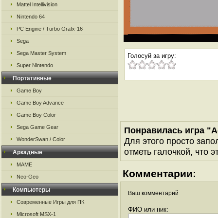
Mattel Intellivision
Nintendo 64
PC Engine / Turbo Grafx-16
Sega
Sega Master System
Голосуй за игру:
Super Nintendo
Портативные
Game Boy
Game Boy Advance
Game Boy Color
Sega Game Gear
Понравилась игра "A
Для этого просто запо
WonderSwan / Color
отметь галочкой, что э
Аркадные
MAME
Комментарии:
Neo-Geo
Компьютеры
Ваш комментарий
Современные Игры для ПК
ФИО или ник:
Microsoft MSX-1