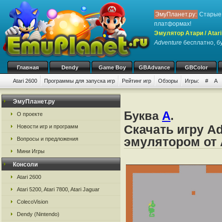
ЭмуПланет.ру:
Старые 
платформах!
Эмулятор Атари / Atari
Adventure
бесплатно, бу
Главная
Dendy
Game Boy
GBAdvance
GBColor
Atari 2600
Программы для запуска игр
Рейтинг игр
Обзоры
Игры:
#
A
ЭмуПланет.ру
Буква
A
.
О проекте
Скачать игру A
Новости игр и программ
эмулятором от А
Вопросы и предложения
Мини Игры
Консоли
Atari 2600
Atari 5200, Atari 7800, Atari Jaguar
ColecoVision
Dendy (Nintendo)