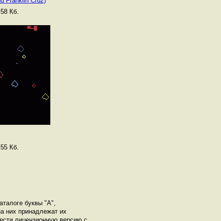
nd Franklin Cruz)
58 Кб.
55 Кб.
аталоге буквы "A",
а них принадлежат их
рести лицензионную версию с