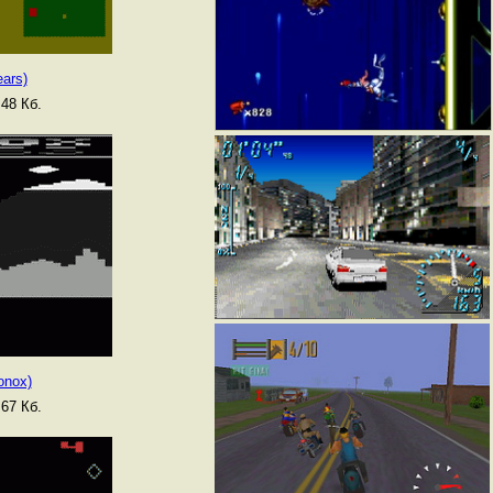
ears)
48 Кб.
Xonox)
67 Кб.