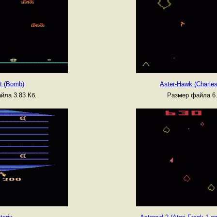
t (Bomb)
Aster-Hawk (Charle
йла 3.83 Кб.
Размер файла 6.