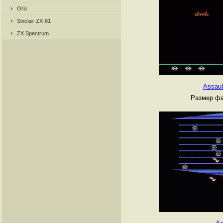
Oric
Sinclair ZX-81
ZX Spectrum
Assaul
Размер фа