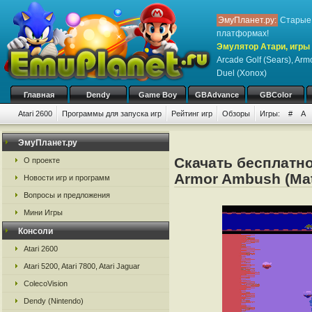
ЭмуПланет.ру:
Старые 
платформах!
Эмулятор Атари, игры 
Arcade Golf (Sears), Armo
Duel (Xonox)
Главная
Dendy
Game Boy
GBAdvance
GBColor
Atari 2600
Программы для запуска игр
Рейтинг игр
Обзоры
Игры:
#
A
ЭмуПланет.ру
Скачать бесплатно 
О проекте
Armor Ambush (Matte
Новости игр и программ
Вопросы и предложения
Мини Игры
Консоли
Atari 2600
Atari 5200, Atari 7800, Atari Jaguar
ColecoVision
Dendy (Nintendo)