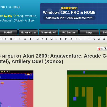
игры на новых
ЛИЦЕНЗИИ
Windows 10/11 PRO & HOME
на букву "A":
Aquaventure,
Оплата из РФ ✅ Активация без VPN
r Ambush (Mattel), Artillery
MAME
Мини Игры
Nintendo 64
PC Engine
Sega
SN
B
C
D
E
F
G
H
I
J
K
L
M
N
O
P
Q
R
S
T
U
V
W
X
П
игры от Atari 2600: Aquaventure, Arcade Go
l), Artillery Duel (Xonox)