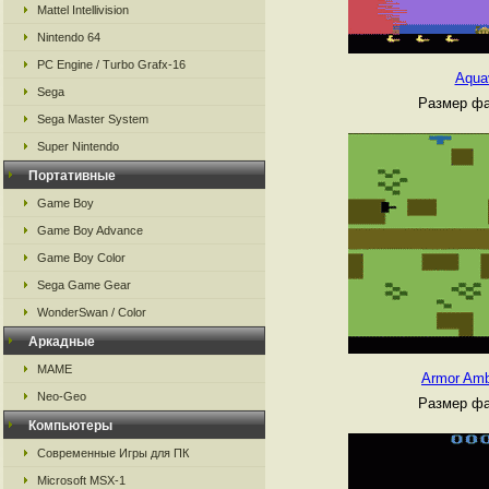
Mattel Intellivision
Nintendo 64
PC Engine / Turbo Grafx-16
Aqua
Sega
Размер фа
Sega Master System
Super Nintendo
Портативные
Game Boy
Game Boy Advance
Game Boy Color
Sega Game Gear
WonderSwan / Color
Аркадные
MAME
Armor Amb
Neo-Geo
Размер фа
Компьютеры
Современные Игры для ПК
Microsoft MSX-1