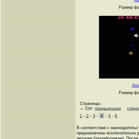
As
Размер фа
Ast
Размер фа
Страницы:
← Ctrl
предыдущая
след
1
-
2
-
3
-
4
-
5
-
6
В соответствии с законодательст
предназначены исключительно д
авторам (разработчикам). Посл