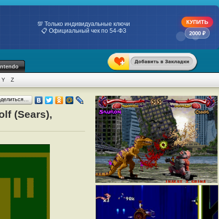
КУПИТЬ
💯 Только индивидуальные ключи
📋 Официальный чек по 54-ФЗ
2000 ₽
intendo
Y
Z
оделиться…
lf (Sears),