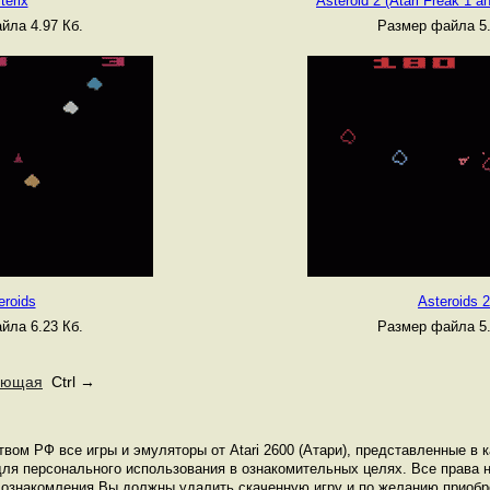
terix
Asteroid 2 (Atari Freak 1 a
йла 4.97 Кб.
Размер файла 5.
eroids
Asteroids 2
йла 6.23 Кб.
Размер файла 5.
ующая
Ctrl →
вом РФ все игры и эмуляторы от Atari 2600 (Атари), представленные в к
ля персонального использования в ознакомительных целях. Все права н
е ознакомления Вы должны удалить скаченную игру и по желанию приоб