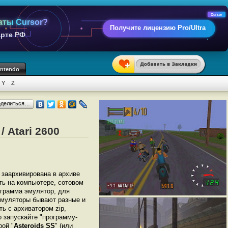
Cursor
аты Cursor?
Получите лицензию Pro/Ultra
арте РФ
intendo
Y
Z
оделиться…
 Atari 2600
т заархивирована в архиве
ать на компьютере, сотовом
грамма эмулятор, для
 Эмуляторы бывают разные и
ь с архиватором zip,
 запускайте "программу-
рой "
Asteroids SS
" (или