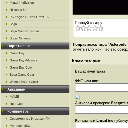
Mattel Intellivision
Nintendo 64
PC Engine / Turbo Grafx-16
Голосуй за игру:
Sega
Sega Master System
Super Nintendo
Понравилась игра "Asteroids
Портативные
отметь галочкой, что это обзор
Game Boy
Комментарии:
Game Boy Advance
Game Boy Color
Ваш комментарий
Sega Game Gear
ФИО или ник:
WonderSwan / Color
Аркадные
MAME
Антиспам проверка: Введите т
Neo-Geo
Компьютеры
Современные Игры для ПК
Контактный E-mail (не публик
Microsoft MSX-1