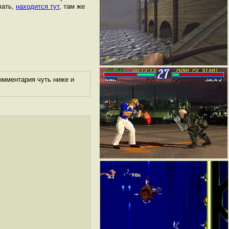
лать,
находится тут
, там же
омментария чуть ниже и