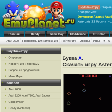
ЭмуПланет.ру:
Старые 
платформах!
Эмулятор Атари / Atari
Asteroids SS
бесплатно, 
Главная
Dendy
Game Boy
GBAdvance
GBColor
Atari 2600
Программы для запуска игр
Рейтинг игр
Обзоры
Игры:
#
A
ЭмуПланет.ру
Буква
A
.
О проекте
Скачать игру Aster
Новости игр и программ
Вопросы и предложения
Мини Игры
Консоли
Atari 2600
Atari 5200, Atari 7800, Atari Jaguar
ColecoVision
Dendy (Nintendo)