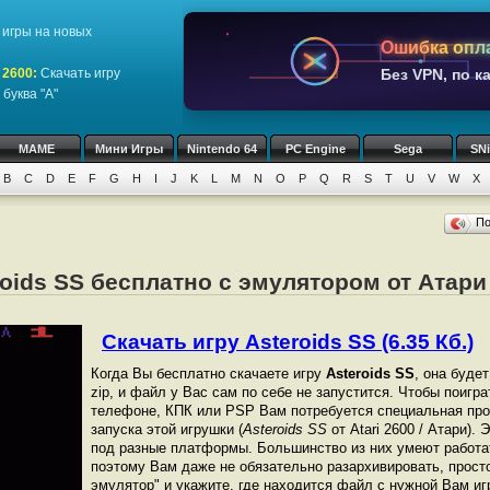
игры на новых
Ошибка опл
 2600
:
Скачать игру
Без VPN, по к
буква "A"
MAME
Мини Игры
Nintendo 64
PC Engine
Sega
SN
B
C
D
E
F
G
H
I
J
K
L
M
N
O
P
Q
R
S
T
U
V
W
X
П
oids SS бесплатно с эмулятором от Атари /
Скачать игру Asteroids SS (6.35 Кб.)
Когда Вы бесплатно скачаете игру
Asteroids SS
, она буде
zip, и файл у Вас сам по себе не запустится. Чтобы поигр
телефоне, КПК или PSP Вам потребуется специальная про
запуска этой игрушки (
Asteroids SS
от Atari 2600 / Атари).
под разные платформы. Большинство из них умеют работат
поэтому Вам даже не обязательно разархивировать, просто
эмулятор" и укажите, где находится файл с нужной Вам иг