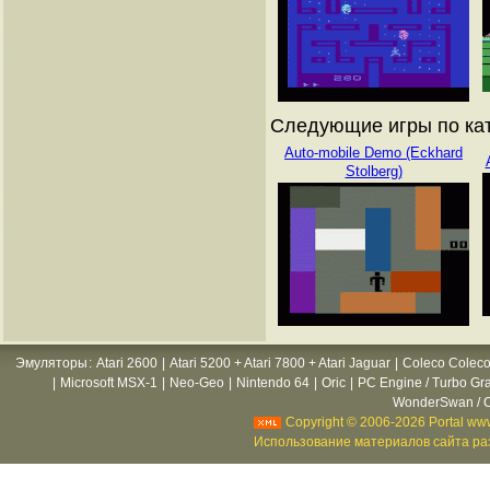
Следующие игры по ката
Auto-mobile Demo (Eckhard
Stolberg)
Эмуляторы
:
Atari 2600
|
Atari 5200 + Atari 7800 + Atari Jaguar
|
Coleco Coleco
|
Microsoft MSX-1
|
Neo-Geo
|
Nintendo 64
|
Oric
|
PC Engine / Turbo Gr
WonderSwan / C
Copyright © 2006-2026 Portal www
Использование материалов сайта раз