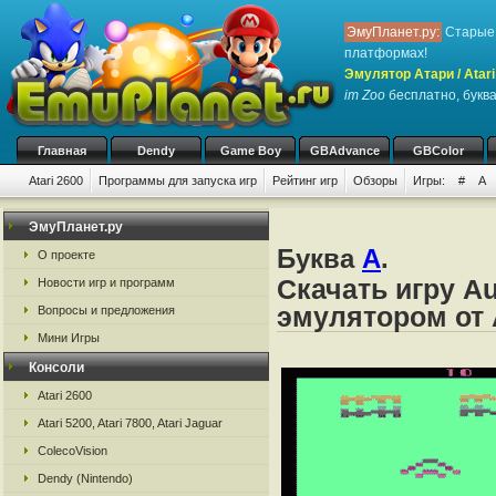
ЭмуПланет.ру:
Старые 
платформах!
Эмулятор Атари / Atari
im Zoo
бесплатно, буква
Главная
Dendy
Game Boy
GBAdvance
GBColor
Atari 2600
Программы для запуска игр
Рейтинг игр
Обзоры
Игры:
#
A
ЭмуПланет.ру
Буква
A
.
О проекте
Скачать игру Au
Новости игр и программ
эмулятором от А
Вопросы и предложения
Мини Игры
Консоли
Atari 2600
Atari 5200, Atari 7800, Atari Jaguar
ColecoVision
Dendy (Nintendo)