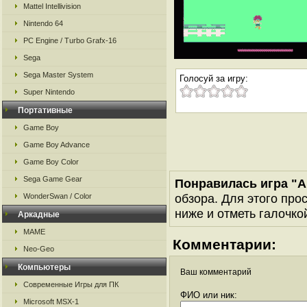
Mattel Intellivision
Nintendo 64
PC Engine / Turbo Grafx-16
Sega
Sega Master System
Голосуй за игру:
Super Nintendo
Портативные
Game Boy
Game Boy Advance
Game Boy Color
Sega Game Gear
Понравилась игра "A
обзора. Для этого про
WonderSwan / Color
ниже и отметь галочкой
Аркадные
MAME
Комментарии:
Neo-Geo
Компьютеры
Ваш комментарий
Современные Игры для ПК
ФИО или ник:
Microsoft MSX-1