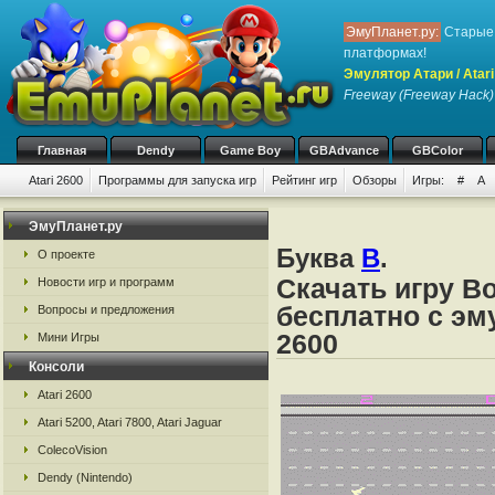
ЭмуПланет.ру:
Старые 
платформах!
Эмулятор Атари / Atari
Freeway (Freeway Hack)
Главная
Dendy
Game Boy
GBAdvance
GBColor
Atari 2600
Программы для запуска игр
Рейтинг игр
Обзоры
Игры:
#
A
ЭмуПланет.ру
Буква
B
.
О проекте
Скачать игру B
Новости игр и программ
бесплатно с эму
Вопросы и предложения
2600
Мини Игры
Консоли
Atari 2600
Atari 5200, Atari 7800, Atari Jaguar
ColecoVision
Dendy (Nintendo)