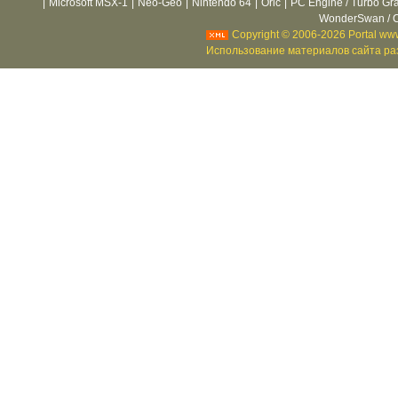
|
Microsoft MSX-1
|
Neo-Geo
|
Nintendo 64
|
Oric
|
PC Engine / Turbo Gr
WonderSwan / C
Copyright © 2006-2026 Portal www
Использование материалов сайта раз