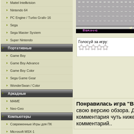
Mattel Intellivision
Nintendo 64
PC Engine / Turbo Grafx-16
Sega
Sega Master System
Super Nintendo
Голосуй за игру:
Портативные
Game Boy
Game Boy Advance
Game Boy Color
Sega Game Gear
WonderSwan / Color
Аркадные
MAME
Понравилась игра "Bo
Neo-Geo
свою версию обзора. Д
комментария чуть ниже 
Компьютеры
комментарий..
Современные Игры для ПК
Microsoft MSX-1