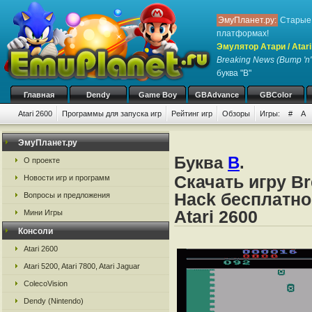
ЭмуПланет.ру:
Старые 
платформах!
Эмулятор Атари / Atari
Breaking News (Bump 'n
буква "B"
Главная
Dendy
Game Boy
GBAdvance
GBColor
Atari 2600
Программы для запуска игр
Рейтинг игр
Обзоры
Игры:
#
A
ЭмуПланет.ру
Буква
B
.
О проекте
Скачать игру B
Новости игр и программ
Hack бесплатно
Вопросы и предложения
Atari 2600
Мини Игры
Консоли
Atari 2600
Atari 5200, Atari 7800, Atari Jaguar
ColecoVision
Dendy (Nintendo)