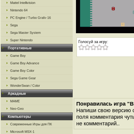
Mattel Intellivision
Nintendo 64
PC Engine / Turbo Grafx-16
Sega
Sega Master System
Super Nintendo
Голосуй за игру:
Портативные
Game Boy
Game Boy Advance
Game Boy Color
Sega Game Gear
WonderSwan / Color
Аркадные
MAME
Понравилась игра "Br
Neo-Geo
Напиши свою версию о
поля комментария чуть 
Компьютеры
не комментарий..
Современные Игры для ПК
Microsoft MSX-1