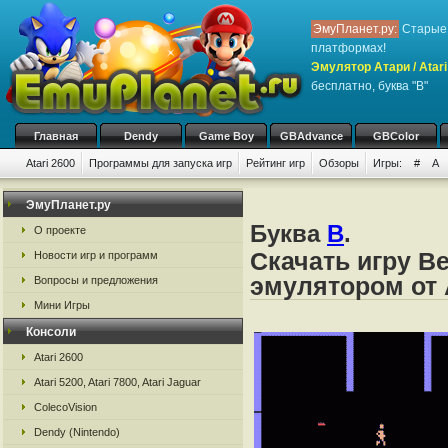
ЭмуПланет.ру:
Старые 
платформах!
Эмулятор Атари / Atari
бесплатно, буква "B"
Главная
Dendy
Game Boy
GBAdvance
GBColor
Atari 2600
Программы для запуска игр
Рейтинг игр
Обзоры
Игры:
#
A
ЭмуПланет.ру
Буква
B
.
О проекте
Скачать игру Be
Новости игр и программ
эмулятором от А
Вопросы и предложения
Мини Игры
Консоли
Atari 2600
Atari 5200, Atari 7800, Atari Jaguar
ColecoVision
Dendy (Nintendo)