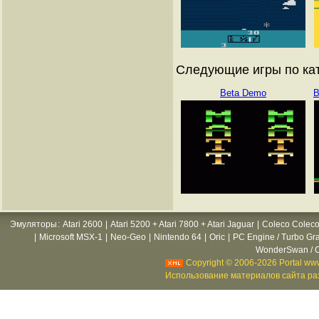
Следующие игры по ката
Beta Demo
B
Эмуляторы
:
Atari 2600
|
Atari 5200 + Atari 7800 + Atari Jaguar
|
Coleco Coleco
|
Microsoft MSX-1
|
Neo-Geo
|
Nintendo 64
|
Oric
|
PC Engine / Turbo Gr
WonderSwan / C
Copyright © 2006-2026 Portal www
Использование материалов сайта раз