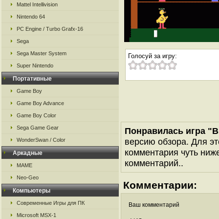
Mattel Intellivision
Nintendo 64
PC Engine / Turbo Grafx-16
Sega
Sega Master System
Голосуй за игру:
Super Nintendo
Портативные
Game Boy
Game Boy Advance
Game Boy Color
Sega Game Gear
Понравилась игра "Bi
версию обзора. Для эт
WonderSwan / Color
комментария чуть ниже 
Аркадные
комментарий..
MAME
Neo-Geo
Комментарии:
Компьютеры
Современные Игры для ПК
Ваш комментарий
Microsoft MSX-1