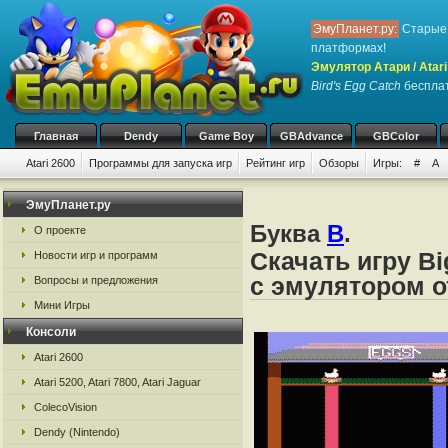
ЭмуПланет.ру:
Старые 
платформах!
Эмулятор Атари / Atari
Bird's Egg Catch
бесплат
Главная
Dendy
Game Boy
GBAdvance
GBColor
Atari 2600
Программы для запуска игр
Рейтинг игр
Обзоры
Игры:
#
A
ЭмуПланет.ру
Буква
B
.
О проекте
Скачать игру Bi
Новости игр и программ
с эмулятором от
Вопросы и предложения
Мини Игры
Консоли
Atari 2600
Atari 5200, Atari 7800, Atari Jaguar
ColecoVision
Dendy (Nintendo)