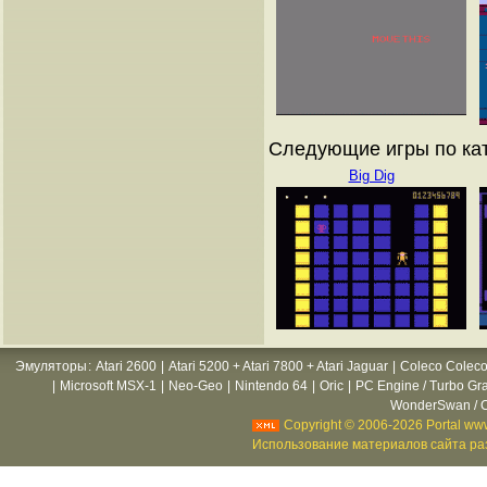
Следующие игры по ката
Big Dig
Эмуляторы
:
Atari 2600
|
Atari 5200 + Atari 7800 + Atari Jaguar
|
Coleco Coleco
|
Microsoft MSX-1
|
Neo-Geo
|
Nintendo 64
|
Oric
|
PC Engine / Turbo Gr
WonderSwan / C
Copyright © 2006-2026 Portal www
Использование материалов сайта раз