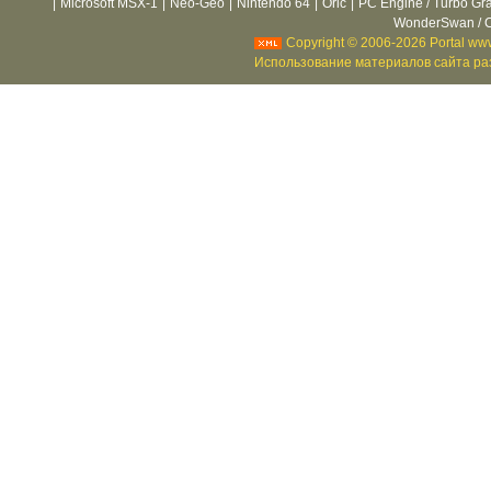
|
Microsoft MSX-1
|
Neo-Geo
|
Nintendo 64
|
Oric
|
PC Engine / Turbo Gr
WonderSwan / C
Copyright © 2006-2026 Portal www
Использование материалов сайта раз