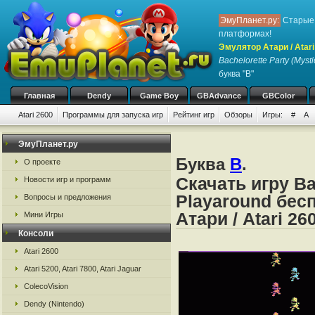
ЭмуПланет.ру:
Старые 
платформах!
Эмулятор Атари / Atari
Bachelorette Party (Myst
буква "B"
Главная
Dendy
Game Boy
GBAdvance
GBColor
Atari 2600
Программы для запуска игр
Рейтинг игр
Обзоры
Игры:
#
A
ЭмуПланет.ру
Буква
B
.
О проекте
Скачать игру Ba
Новости игр и программ
Playaround бес
Вопросы и предложения
Атари / Atari 26
Мини Игры
Консоли
Atari 2600
Atari 5200, Atari 7800, Atari Jaguar
ColecoVision
Dendy (Nintendo)