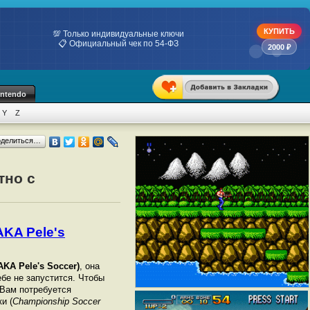
КУПИТЬ
💯 Только индивидуальные ключи
📋 Официальный чек по 54-ФЗ
2000 ₽
intendo
Y
Z
оделиться…
тно с
AKA Pele's
KA Pele's Soccer)
, она
ебе не запустится. Чтобы
 Вам потребуется
и (
Championship Soccer