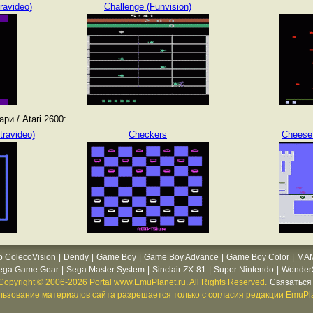
ravideo)
Challenge (Funvision)
и / Atari 2600:
ravideo)
Checkers
Cheese 
o ColecoVision
|
Dendy
|
Game Boy
|
Game Boy Advance
|
Game Boy Color
|
MA
ega Game Gear
|
Sega Master System
|
Sinclair ZX-81
|
Super Nintendo
|
WonderS
Copyright © 2006-2026 Portal www.EmuPlanet.ru. All Rights Reserved.
Связаться 
ьзование материалов сайта разрешается только с согласия редакции EmuPla