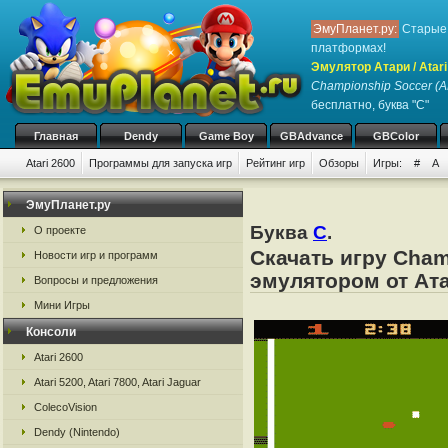
ЭмуПланет.ру:
Старые 
платформах!
Эмулятор Атари / Atari
Championship Soccer (A
бесплатно, буква "C"
Главная
Dendy
Game Boy
GBAdvance
GBColor
Atari 2600
Программы для запуска игр
Рейтинг игр
Обзоры
Игры:
#
A
ЭмуПланет.ру
Буква
C
.
О проекте
Скачать игру Cham
Новости игр и программ
эмулятором от Атар
Вопросы и предложения
Мини Игры
Консоли
Atari 2600
Atari 5200, Atari 7800, Atari Jaguar
ColecoVision
Dendy (Nintendo)