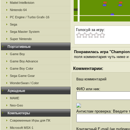
Mattel Intellivision
Nintendo 64
PC Engine / Turbo Grafx-16
Sega
Голосуй за игру:
Sega Master System
Super Nintendo
Портативные
Понравилась игра "Champions
Game Boy
поля комментария чуть ниже и о
Game Boy Advance
Комментарии:
Game Boy Color
Sega Game Gear
Ваш комментарий
WonderSwan / Color
ФИО или ник:
Аркадные
MAME
Neo-Geo
Антиспам проверка: Введите т
Компьютеры
Современные Игры для ПК
Microsoft MSX-1
Контактный E-mail (не публик