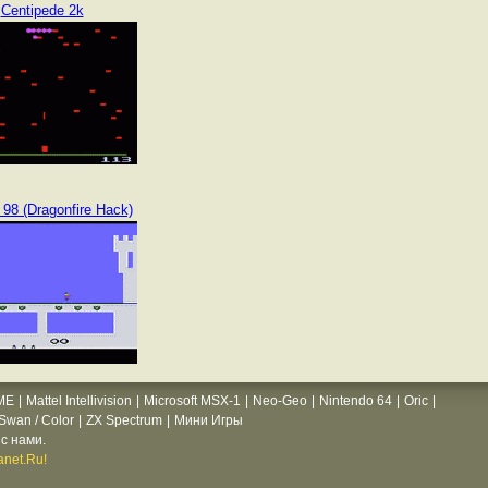
Centipede 2k
98 (Dragonfire Hack)
ME
|
Mattel Intellivision
|
Microsoft MSX-1
|
Neo-Geo
|
Nintendo 64
|
Oric
|
wan / Color
|
ZX Spectrum
|
Мини Игры
с нами.
net.Ru!