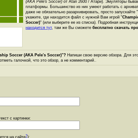
(AKA Pele's Soccer)
от Atari 2600 / Атари). Эмуляторы быв
платформы. Большинство из них умеют работать с архиват
даже не обязательно разархивировать, просто запускайте 
укажите, где находится файл с нужной Вам игрой "
Champio
Soccer)
" (или выберите ее из списка). Подробная инструкци
находится тут
, там же Вы сможете
бесплатно скачать пр
hip Soccer (AKA Pele's Soccer)"?
Напиши свою версию обзора. Для это
тметь галочкой, что это обзор, а не комментарий..
екст с картинки:
?
уется на сайте
):