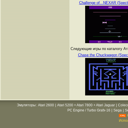
Challenge of...NEXAR (Spect
Следующие игры по каталогу Атар
Chase the Chuckwagon (Spect
Эмуляторы
:
Atari 2600
|
Atari 5200 + Atari 7800 + Atari Jaguar
|
Colec
PC Engine / Turbo Grafx-16
|
Sega
|
S
Испол