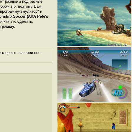
ают разные и под разные
ором zip, поэтому Вам
"программу-эмулятор" и
nship Soccer (AKA Pele's
я как это сделать,
ограмму
.
го просто заполни все