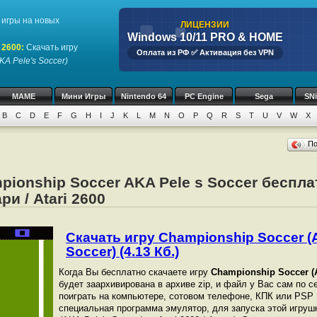
игры на новых
ЛИЦЕНЗИИ
Windows 10/11 PRO & HOME
 2600
:
Скачать игру
Оплата из РФ ✅ Активация без VPN
KA Pele's Soccer)
MAME
Мини Игры
Nintendo 64
PC Engine
Sega
SN
B
C
D
E
F
G
H
I
J
K
L
M
N
O
P
Q
R
S
T
U
V
W
X
П
pionship Soccer AKA Pele s Soccer беспла
и / Atari 2600
Скачать игру Championship Soccer (
Soccer) (4.13 Кб.)
Когда Вы бесплатно скачаете игру
Championship Soccer (A
будет заархивирована в архиве zip, и файл у Вас сам по с
поиграть на компьютере, сотовом телефоне, КПК или PSP
специальная программа эмулятор, для запуска этой игрушк