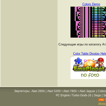
Colors Demo
Следующие игры по каталогу Атар
Color Table Display Hel
Эмуляторы
:
Atari 2600
|
Atari 5200 + Atari 7800 + Atari Jaguar
|
Colec
PC Engine / Turbo Grafx-16
|
Sega
|
S
Испол