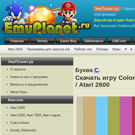
ЭмуПланет.ру:
Старые 
платформах!
Эмулятор Атари / Atari
Bar Generator (Videosoft
Главная
Dendy
Game Boy
GBAdvance
GBColor
Atari 2600
Программы для запуска игр
Рейтинг игр
Обзоры
Игры:
#
A
ЭмуПланет.ру
Буква
C
.
О проекте
Скачать игру Colo
Новости игр и программ
/ Atari 2600
Вопросы и предложения
Мини Игры
Консоли
Atari 2600
Atari 5200, Atari 7800, Atari Jaguar
ColecoVision
Dendy (Nintendo)