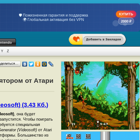
КУПИТЬ
💯 Только индивидуальные ключи
📋 Официальный чек по 54-ФЗ
2000 ₽
intendo
Y
Z
оделиться…
лятором от Атари
osoft) (3.43 Кб.)
deosoft)
, она будет
 запустится. Чтобы поиграть
ебуется специальная
Generator (Videosoft)
от Atari
атформы. Большинство из