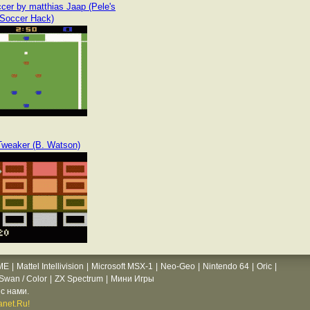
cer by matthias Jaap (Pele's
Soccer Hack)
Tweaker (B. Watson)
ME
|
Mattel Intellivision
|
Microsoft MSX-1
|
Neo-Geo
|
Nintendo 64
|
Oric
|
wan / Color
|
ZX Spectrum
|
Мини Игры
с нами.
net.Ru!