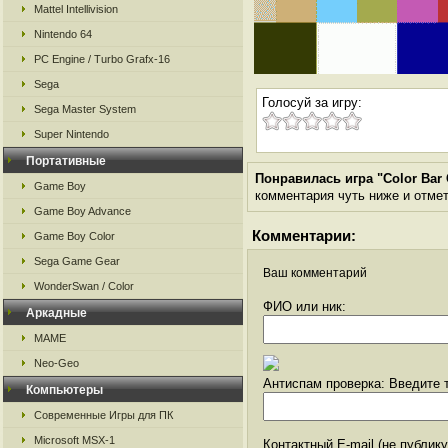
Mattel Intellivision
Nintendo 64
PC Engine / Turbo Grafx-16
Sega
Голосуй за игру:
Sega Master System
Super Nintendo
Портативные
Понравилась игра "Color Bar G
Game Boy
комментария чуть ниже и отметь
Game Boy Advance
Комментарии:
Game Boy Color
Sega Game Gear
Ваш комментарий
WonderSwan / Color
ФИО или ник:
Аркадные
MAME
Neo-Geo
Антиспам проверка: Введите т
Компьютеры
Современные Игры для ПК
Microsoft MSX-1
Контактный E-mail (не публик