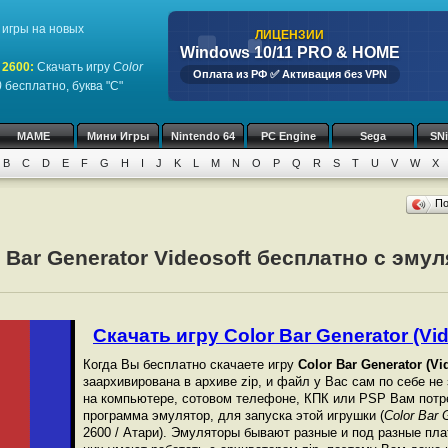
игры на новых
ЛИЦЕНЗИИ
Windows 10/11 PRO & HOME
 2600
:
Скачать игру
Color
Оплата из РФ ✅ Активация без VPN
)
бесплатно, буква "C"
MAME
Мини Игры
Nintendo 64
PC Engine
Sega
SN
B
C
D
E
F
G
H
I
J
K
L
M
N
O
P
Q
R
S
T
U
V
W
X
П
r Bar Generator Videosoft бесплатно с эму
Скачать игру Color Bar Generator (Vide
Когда Вы бесплатно скачаете игру
Color Bar Generator (Vi
заархивирована в архиве zip, и файл у Вас сам по себе не
на компьютере, сотовом телефоне, КПК или PSP Вам потр
программа эмулятор, для запуска этой игрушки (
Color Bar 
2600 / Атари). Эмуляторы бывают разные и под разные пл