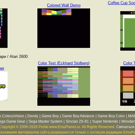
Coffee Cup Soc
Colored Wall Demo
и / Atari 2600:
Color Test (Eckhard Stolberg)
Color 
per
o ColecoVision
|
Dendy
|
Game Boy
|
Game Boy Advance
|
Game Boy Color
|
MA
ega Game Gear
|
Sega Master System
|
Sinclair ZX-81
|
Super Nintendo
|
WonderS
Copyright © 2006-2026 Portal www.EmuPlanet.ru. All Rights Reserved.
Связаться 
ьзование материалов сайта разрешается только с согласия редакции EmuPla