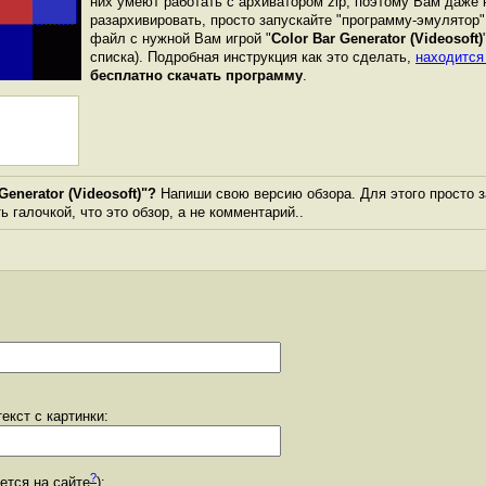
них умеют работать с архиватором zip, поэтому Вам даже 
разархивировать, просто запускайте "программу-эмулятор"
файл с нужной Вам игрой "
Color Bar Generator (Videosoft)
списка). Подробная инструкция как это сделать,
находится
бесплатно скачать программу
.
enerator (Videosoft)"?
Напиши свою версию обзора. Для этого просто з
 галочкой, что это обзор, а не комментарий..
екст с картинки:
?
уется на сайте
):