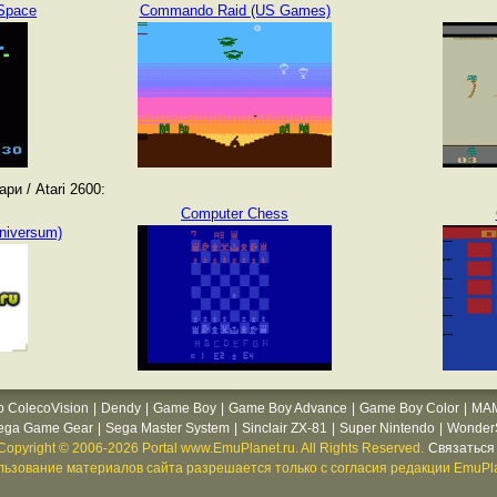
Space
Commando Raid (US Games)
и / Atari 2600:
Computer Chess
niversum)
o ColecoVision
|
Dendy
|
Game Boy
|
Game Boy Advance
|
Game Boy Color
|
MA
ega Game Gear
|
Sega Master System
|
Sinclair ZX-81
|
Super Nintendo
|
WonderS
Copyright © 2006-2026 Portal www.EmuPlanet.ru. All Rights Reserved.
Связаться 
ьзование материалов сайта разрешается только с согласия редакции EmuPla