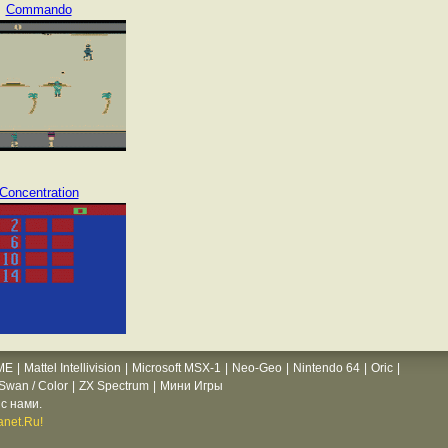
Commando
Concentration
ME
|
Mattel Intellivision
|
Microsoft MSX-1
|
Neo-Geo
|
Nintendo 64
|
Oric
|
wan / Color
|
ZX Spectrum
|
Мини Игры
с нами.
net.Ru!