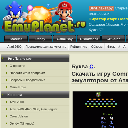
ЭмуПланет.ру:
Старые 
платформах!
Эмулятор Атари / Atari
Communist Mutants From
буква "C"
Главная
Dendy
Game Boy
GBAdvance
GBColor
Atari 2600
Программы для запуска игр
Рейтинг игр
Обзоры
Игры:
#
A
ЭмуПланет.ру
Буква
C
.
О проекте
Скачать игру Comm
Новости игр и программ
эмулятором от Атар
Вопросы и предложения
Мини Игры
Консоли
Atari 2600
Atari 5200, Atari 7800, Atari Jaguar
ColecoVision
Dendy (Nintendo)