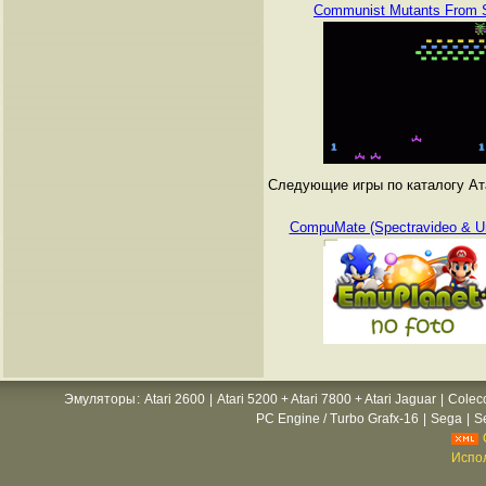
Communist Mutants From 
Следующие игры по каталогу Атар
CompuMate (Spectravideo & U
Эмуляторы
:
Atari 2600
|
Atari 5200 + Atari 7800 + Atari Jaguar
|
Colec
PC Engine / Turbo Grafx-16
|
Sega
|
S
Испол