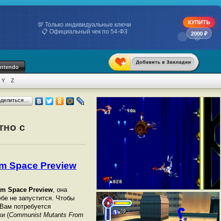
КУПИТЬ
💯 Только индивидуальные ключи
📋 Официальный чек по 54-ФЗ
2000 ₽
intendo
Y
Z
оделиться…
тно с
m Space Preview
m Space Preview
, она
ебе не запустится. Чтобы
 Вам потребуется
и (
Communist Mutants From