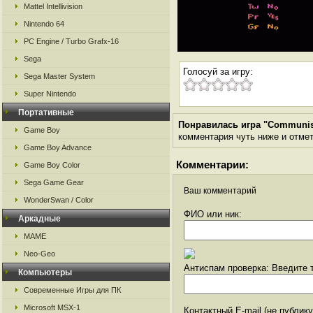
Mattel Intellivision
Nintendo 64
PC Engine / Turbo Grafx-16
Sega
Голосуй за игру:
Sega Master System
Super Nintendo
Портативные
Понравилась игра "Communist
Game Boy
комментария чуть ниже и отметь
Game Boy Advance
Комментарии:
Game Boy Color
Sega Game Gear
Ваш комментарий
WonderSwan / Color
ФИО или ник:
Аркадные
MAME
Neo-Geo
Антиспам проверка: Введите т
Компьютеры
Современные Игры для ПК
Microsoft MSX-1
Контактный E-mail (не публик