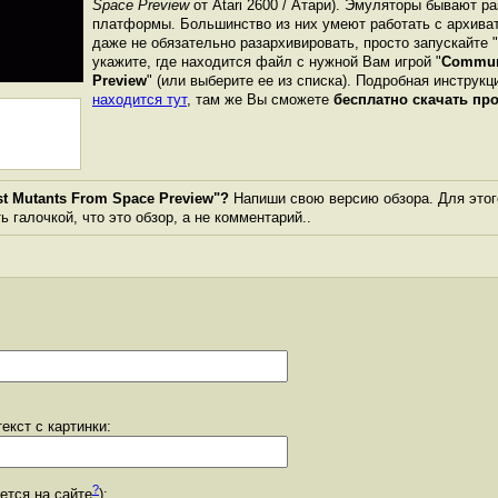
Space Preview
от Atari 2600 / Атари). Эмуляторы бывают р
платформы. Большинство из них умеют работать с архиват
даже не обязательно разархивировать, просто запускайте 
укажите, где находится файл с нужной Вам игрой "
Communi
Preview
" (или выберите ее из списка). Подробная инструкц
находится тут
, там же Вы сможете
бесплатно скачать пр
 Mutants From Space Preview"?
Напиши свою версию обзора. Для этог
 галочкой, что это обзор, а не комментарий..
екст с картинки:
?
уется на сайте
):