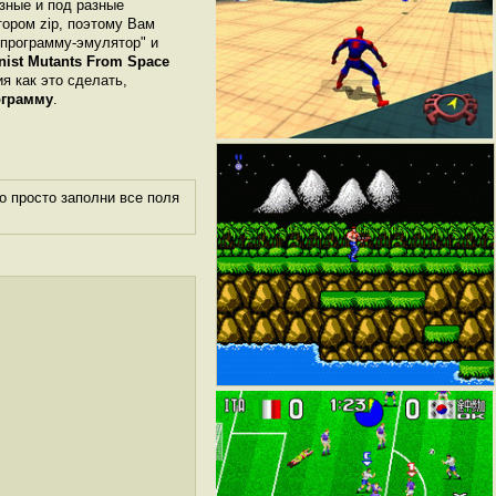
азные и под разные
ором zip, поэтому Вам
"программу-эмулятор" и
st Mutants From Space
ия как это сделать,
ограмму
.
о просто заполни все поля