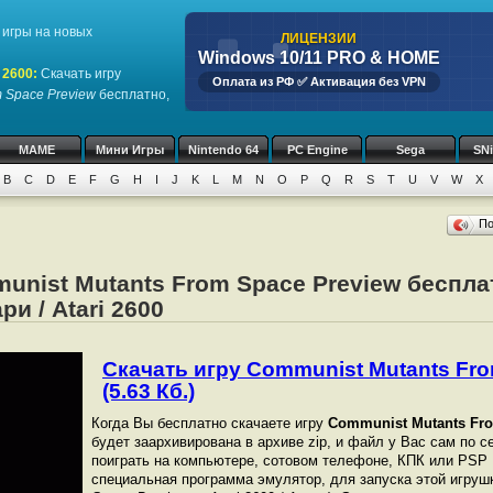
игры на новых
ЛИЦЕНЗИИ
Windows 10/11 PRO & HOME
 2600
:
Скачать игру
Оплата из РФ ✅ Активация без VPN
 Space Preview
бесплатно,
MAME
Мини Игры
Nintendo 64
PC Engine
Sega
SN
B
C
D
E
F
G
H
I
J
K
L
M
N
O
P
Q
R
S
T
U
V
W
X
П
unist Mutants From Space Preview беспла
и / Atari 2600
Скачать игру Communist Mutants Fro
(5.63 Кб.)
Когда Вы бесплатно скачаете игру
Communist Mutants Fro
будет заархивирована в архиве zip, и файл у Вас сам по с
поиграть на компьютере, сотовом телефоне, КПК или PSP
специальная программа эмулятор, для запуска этой игрушк