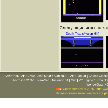
Следующие игры по ката
Death Trap (Avalon Hill)
Эмуляторы
:
Atari 2600
|
Atari 5200 + Atari 7800 + Atari Jaguar
|
Coleco Coleco
|
Microsoft MSX-1
|
Neo-Geo
|
Nintendo 64
|
Oric
|
PC Engine / Turbo Gr
WonderSwan / C
Copyright © 2006-2026 Portal www
Использование материалов сайта раз