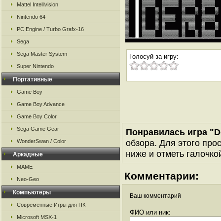
Mattel Intellivision
Nintendo 64
PC Engine / Turbo Grafx-16
Sega
Sega Master System
Голосуй за игру:
Super Nintendo
Портативные
Game Boy
Game Boy Advance
Game Boy Color
Sega Game Gear
Понравилась игра "D
обзора. Для этого про
WonderSwan / Color
ниже и отметь галочкой
Аркадные
MAME
Комментарии:
Neo-Geo
Компьютеры
Ваш комментарий
Современные Игры для ПК
ФИО или ник:
Microsoft MSX-1