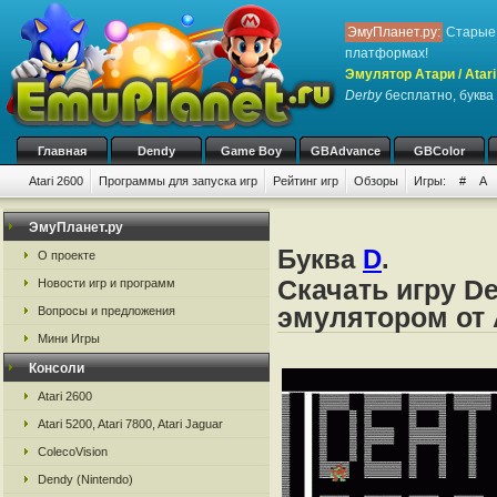
ЭмуПланет.ру:
Старые 
платформах!
Эмулятор Атари / Atari
Derby
бесплатно, буква 
Главная
Dendy
Game Boy
GBAdvance
GBColor
Atari 2600
Программы для запуска игр
Рейтинг игр
Обзоры
Игры:
#
A
ЭмуПланет.ру
Буква
D
.
О проекте
Скачать игру De
Новости игр и программ
эмулятором от А
Вопросы и предложения
Мини Игры
Консоли
Atari 2600
Atari 5200, Atari 7800, Atari Jaguar
ColecoVision
Dendy (Nintendo)