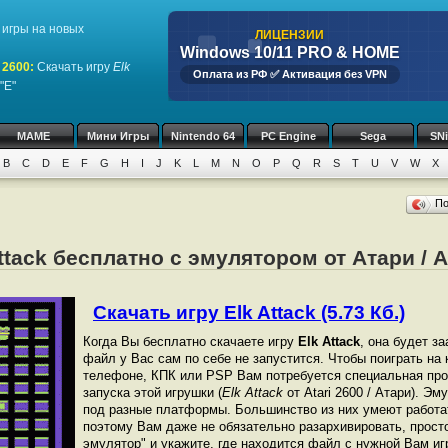
игры на новых
ЛИЦЕНЗИИ
Windows 10/11 PRO & HOME
 2600
:
Скачать игру
Elk
Оплата из РФ ✅ Активация без VPN
"E"
MAME
Мини Игры
Nintendo 64
PC Engine
Sega
SN
B
C
D
E
F
G
H
I
J
K
L
M
N
O
P
Q
R
S
T
U
V
W
X
П
ttack бесплатно с эмулятором от Атари / A
Скачать игру Elk Attack (5.73 Кб.)
Когда Вы бесплатно скачаете игру
Elk Attack
, она будет за
файл у Вас сам по себе не запустится. Чтобы поиграть на
телефоне, КПК или PSP Вам потребуется специальная про
запуска этой игрушки (
Elk Attack
от Atari 2600 / Атари). Э
под разные платформы. Большинство из них умеют работат
поэтому Вам даже не обязательно разархивировать, просто
эмулятор" и укажите, где находится файл с нужной Вам иг