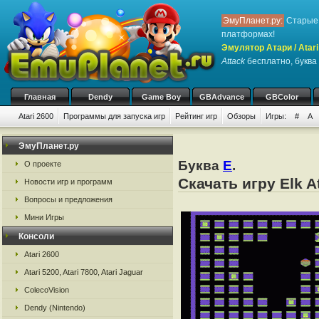
ЭмуПланет.ру:
Старые 
платформах!
Эмулятор Атари / Atari
Attack
бесплатно, буква 
Главная
Dendy
Game Boy
GBAdvance
GBColor
Atari 2600
Программы для запуска игр
Рейтинг игр
Обзоры
Игры:
#
A
ЭмуПланет.ру
Буква
E
.
О проекте
Скачать игру Elk A
Новости игр и программ
Вопросы и предложения
Мини Игры
Консоли
Atari 2600
Atari 5200, Atari 7800, Atari Jaguar
ColecoVision
Dendy (Nintendo)