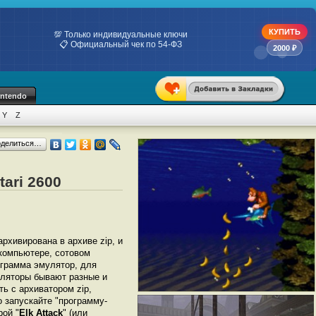
КУПИТЬ
💯 Только индивидуальные ключи
📋 Официальный чек по 54-ФЗ
2000 ₽
intendo
Y
Z
оделиться…
tari 2600
архивирована в архиве zip, и
 компьютере, сотовом
грамма эмулятор, для
муляторы бывают разные и
ь с архиватором zip,
 запускайте "программу-
рой "
Elk Attack
" (или