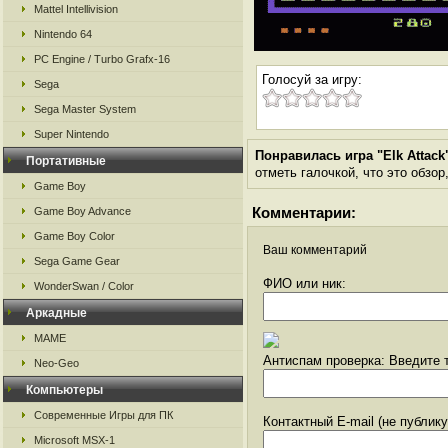
Mattel Intellivision
Nintendo 64
PC Engine / Turbo Grafx-16
Голосуй за игру:
Sega
Sega Master System
Super Nintendo
Понравилась игра "Elk Attack
Портативные
отметь галочкой, что это обзор
Game Boy
Комментарии:
Game Boy Advance
Game Boy Color
Ваш комментарий
Sega Game Gear
ФИО или ник:
WonderSwan / Color
Аркадные
MAME
Антиспам проверка: Введите т
Neo-Geo
Компьютеры
Современные Игры для ПК
Контактный E-mail (не публик
Microsoft MSX-1