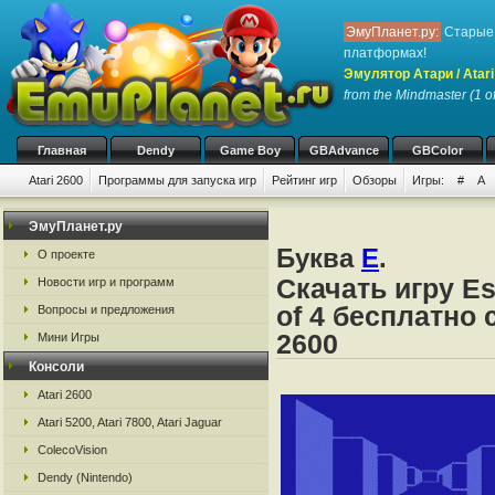
ЭмуПланет.ру:
Старые 
платформах!
Эмулятор Атари / Atari
from the Mindmaster (1 of
Главная
Dendy
Game Boy
GBAdvance
GBColor
Atari 2600
Программы для запуска игр
Рейтинг игр
Обзоры
Игры:
#
A
ЭмуПланет.ру
Буква
E
.
О проекте
Скачать игру Es
Новости игр и программ
of 4 бесплатно 
Вопросы и предложения
2600
Мини Игры
Консоли
Atari 2600
Atari 5200, Atari 7800, Atari Jaguar
ColecoVision
Dendy (Nintendo)