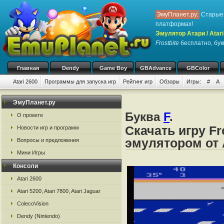
ЭмуПланет.ру:
Старые 
платформах!
Эмулятор Атари / Atari
Frostbite
бесплатно, букв
Главная
Dendy
Game Boy
GBAdvance
GBColor
Atari 2600
Программы для запуска игр
Рейтинг игр
Обзоры
Игры:
#
A
ЭмуПланет.ру
Буква
F
.
О проекте
Скачать игру Fr
Новости игр и программ
эмулятором от А
Вопросы и предложения
Мини Игры
Консоли
Atari 2600
Atari 5200, Atari 7800, Atari Jaguar
ColecoVision
Dendy (Nintendo)