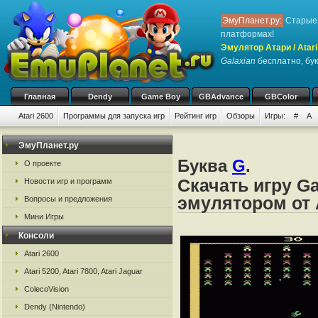
ЭмуПланет.ру:
Старые 
платформах!
Эмулятор Атари / Atari
Galaxian
бесплатно, бук
Главная
Dendy
Game Boy
GBAdvance
GBColor
Atari 2600
Программы для запуска игр
Рейтинг игр
Обзоры
Игры:
#
A
ЭмуПланет.ру
Буква
G
.
О проекте
Скачать игру Ga
Новости игр и программ
эмулятором от А
Вопросы и предложения
Мини Игры
Консоли
Atari 2600
Atari 5200, Atari 7800, Atari Jaguar
ColecoVision
Dendy (Nintendo)