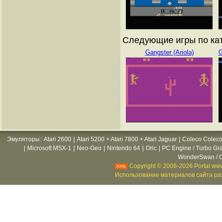
Следующие игры по ката
Gangster (Ariola)
G
Эмуляторы
:
Atari 2600
|
Atari 5200 + Atari 7800 + Atari Jaguar
|
Coleco Coleco
|
Microsoft MSX-1
|
Neo-Geo
|
Nintendo 64
|
Oric
|
PC Engine / Turbo Gr
WonderSwan / C
Copyright © 2006-2026 Portal www
Использование материалов сайта раз