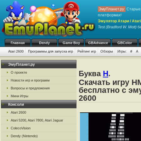
ЭмуПланет.ру:
Старые 
платформах!
Эмулятор Атари / Atari
Test (Bradford W. Mott)
бе
Главная
Dendy
Game Boy
GBAdvance
GBColor
Atari 2600
Программы для запуска игр
Рейтинг игр
Обзоры
Игры:
#
A
ЭмуПланет.ру
Буква
H
.
О проекте
Скачать игру H
Новости игр и программ
бесплатно с эму
Вопросы и предложения
2600
Мини Игры
Консоли
Atari 2600
Atari 5200, Atari 7800, Atari Jaguar
ColecoVision
Dendy (Nintendo)