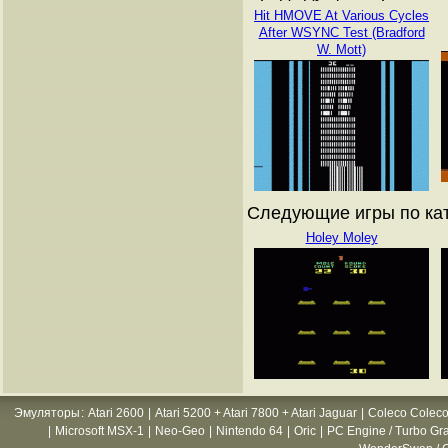
Hit HMOVE At Various Cycles
After WSYNC Test (Bradford
W. Mott)
Следующие игры по ката
Holey Moley
Эмуляторы
:
Atari 2600
|
Atari 5200 + Atari 7800 + Atari Jaguar
|
Coleco Coleco
|
Microsoft MSX-1
|
Neo-Geo
|
Nintendo 64
|
Oric
|
PC Engine / Turbo Gr