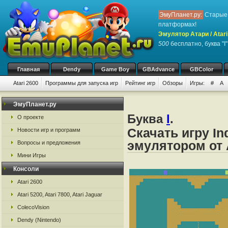
ЭмуПланет.ру:
Старые 
платформах!
Эмулятор Атари / Atari
500
бесплатно, буква "I"
Главная
Dendy
Game Boy
GBAdvance
GBColor
Atari 2600
Программы для запуска игр
Рейтинг игр
Обзоры
Игры:
#
A
ЭмуПланет.ру
Буква
I
.
О проекте
Скачать игру In
Новости игр и программ
эмулятором от А
Вопросы и предложения
Мини Игры
Консоли
Atari 2600
Atari 5200, Atari 7800, Atari Jaguar
ColecoVision
Dendy (Nintendo)