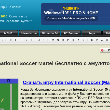
игры на новых
ЛИЦЕНЗИИ
Windows 10/11 PRO & HOME
 2600
:
Скачать игру
Оплата из РФ ✅ Активация без VPN
tel)
бесплатно, буква "I"
MAME
Мини Игры
Nintendo 64
PC Engine
Sega
SN
B
C
D
E
F
G
H
I
J
K
L
M
N
O
P
Q
R
S
T
U
V
W
X
П
national Soccer Mattel бесплатно с эмулято
Скачать игру International Soccer (Matt
Когда Вы бесплатно скачаете игру
International Soccer (Mat
заархивирована в архиве zip, и файл у Вас сам по себе не
на компьютере, сотовом телефоне, КПК или PSP Вам потр
программа эмулятор, для запуска этой игрушки (
Internation
2600 / Атари). Эмуляторы бывают разные и под разные пл