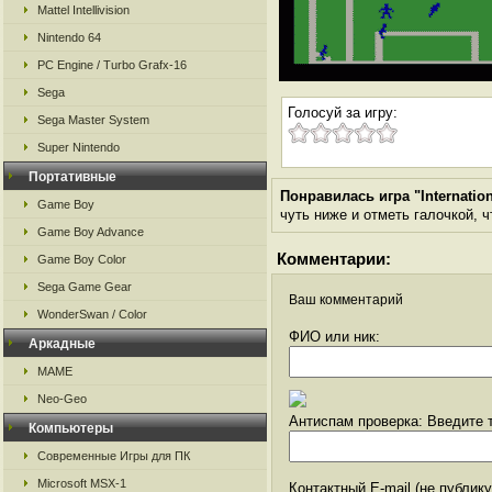
Mattel Intellivision
Nintendo 64
PC Engine / Turbo Grafx-16
Sega
Голосуй за игру:
Sega Master System
Super Nintendo
Портативные
Понравилась игра "Internation
Game Boy
чуть ниже и отметь галочкой, ч
Game Boy Advance
Комментарии:
Game Boy Color
Sega Game Gear
Ваш комментарий
WonderSwan / Color
ФИО или ник:
Аркадные
MAME
Neo-Geo
Антиспам проверка: Введите т
Компьютеры
Современные Игры для ПК
Microsoft MSX-1
Контактный E-mail (не публик