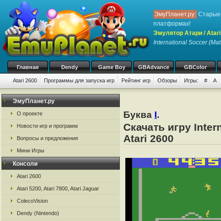
ЭмуПланет.ру:
Старые 
платформах!
Эмулятор Атари / Atari
International Soccer (Mat
Главная
Dendy
Game Boy
GBAdvance
GBColor
Atari 2600
Программы для запуска игр
Рейтинг игр
Обзоры
Игры:
#
A
ЭмуПланет.ру
Буква
I
.
О проекте
Скачать игру Inter
Новости игр и программ
Atari 2600
Вопросы и предложения
Мини Игры
Консоли
Atari 2600
Atari 5200, Atari 7800, Atari Jaguar
ColecoVision
Dendy (Nintendo)