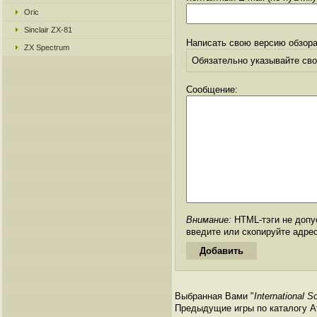
Oric
Sinclair ZX-81
Написать свою версию обзора
ZX Spectrum
Обязательно указывайте свое
Сообщение:
Внимание:
HTML-тэги не допус
введите или скопируйте адре
Выбранная Вами "
International S
Предыдущие игры по каталогу Ата