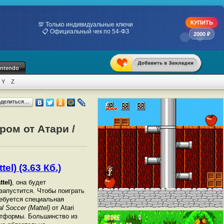
КУПИТЬ
💯 Только индивидуальные ключи
📋 Официальный чек по 54-ФЗ
2000 ₽
intendo
Y
Z
оделиться…
ром от Атари /
el) (3.63 Кб.)
tel)
, она будет
 запустится. Чтобы поиграть
ебуется специальная
al Soccer (Mattel)
от Atari
атформы. Большинство из