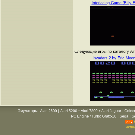
Interlacing Game (Billy 
Следующие игры по каталогу Атар
Invaders 2 by Eric Moo
Эмуляторы
:
Atari 2600
|
Atari 5200 + Atari 7800 + Atari Jaguar
|
Colec
PC Engine / Turbo Grafx-16
|
Sega
|
S
Испол