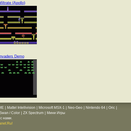
nfiltrate (Apollo)
Invaders Demo
ME
|
Mattel Intellivision
|
Microsoft MSX-1
|
Neo-Geo
|
Nintendo 64
|
Oric
|
wan / Color
|
ZX Spectrum
|
Мини Игры
с нами.
net.Ru!