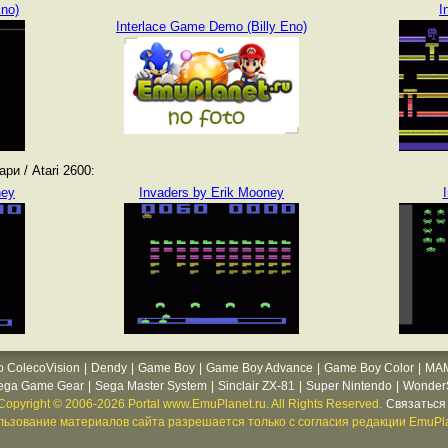
Eno)
I
Interlace Game Demo (Billy Eno)
и / Atari 2600:
ney
Invaders by Erik Mooney
o ColecoVision
|
Dendy
|
Game Boy
|
Game Boy Advance
|
Game Boy Color
|
MA
ega Game Gear
|
Sega Master System
|
Sinclair ZX-81
|
Super Nintendo
|
WonderS
Copyright © 2006-2026 Portal www.EmuPlanet.ru. All Rights Reserved.
Связаться 
ьзование материалов сайта разрешается только с согласия редакции EmuPla