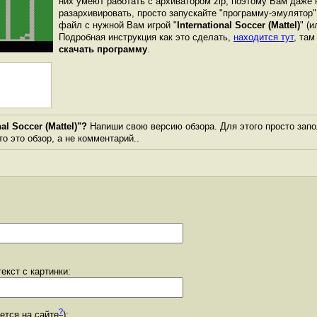
них умеют работать с архиватором zip, поэтому Вам даже 
разархивировать, просто запускайте "программу-эмулятор"
файл с нужной Вам игрой "
International Soccer (Mattel)
" (
Подробная инструкция как это сделать,
находится тут
, та
скачать программу
.
al Soccer (Mattel)"?
Напиши свою версию обзора. Для этого просто запо
то это обзор, а не комментарий..
екст с картинки:
?
уется на сайте
):