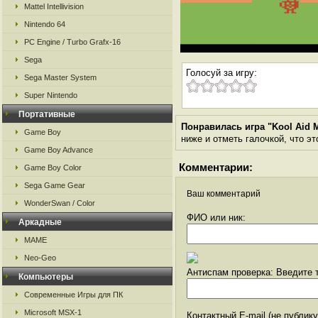
Mattel Intellivision
Nintendo 64
PC Engine / Turbo Grafx-16
Sega
Голосуй за игру:
Sega Master System
Super Nintendo
Портативные
Понравилась игра "Kool Aid M
Game Boy
ниже и отметь галочкой, что эт
Game Boy Advance
Комментарии:
Game Boy Color
Sega Game Gear
Ваш комментарий
WonderSwan / Color
ФИО или ник:
Аркадные
MAME
Neo-Geo
Антиспам проверка: Введите т
Компьютеры
Современные Игры для ПК
Microsoft MSX-1
Контактный E-mail (не публик