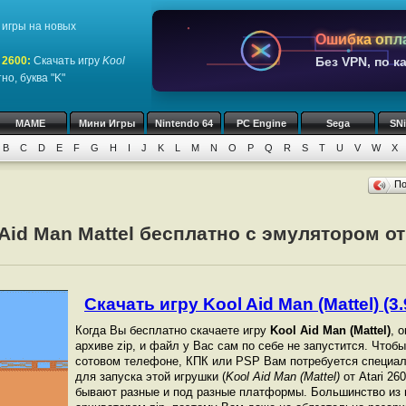
игры на новых
Ошибка опл
 2600
:
Скачать игру
Kool
Без VPN, по к
о, буква "K"
MAME
Мини Игры
Nintendo 64
PC Engine
Sega
SN
B
C
D
E
F
G
H
I
J
K
L
M
N
O
P
Q
R
S
T
U
V
W
X
П
Aid Man Mattel бесплатно с эмулятором от 
Скачать игру Kool Aid Man (Mattel) (3.
Когда Вы бесплатно скачаете игру
Kool Aid Man (Mattel)
, 
архиве zip, и файл у Вас сам по себе не запустится. Чтоб
сотовом телефоне, КПК или PSP Вам потребуется специал
для запуска этой игрушки (
Kool Aid Man (Mattel)
от Atari 26
бывают разные и под разные платформы. Большинство из 