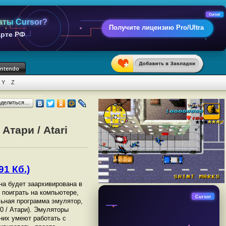
Cursor
аты Cursor?
Получите лицензию Pro/Ultra
арте РФ
intendo
Y
Z
оделиться…
Атари / Atari
91 Кб.)
она будет заархивирована в
ы поиграть на компьютере,
Cursor
ьная программа эмулятор,
00 / Атари). Эмуляторы
них умеют работать с