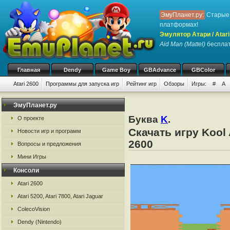
ЭмуПланет.ру:
Старые 
платформах!
Эмулятор Атари / Atari
Aid Man (Mattel)
бесплатн
Главная
Dendy
Game Boy
GBAdvance
GBColor
Atari 2600
Программы для запуска игр
Рейтинг игр
Обзоры
Игры:
#
A
ЭмуПланет.ру
Буква
K
.
О проекте
Скачать игру Kool 
Новости игр и программ
2600
Вопросы и предложения
Мини Игры
Консоли
Atari 2600
Atari 5200, Atari 7800, Atari Jaguar
ColecoVision
Dendy (Nintendo)