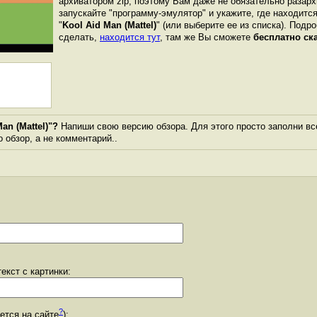
архиватором zip, поэтому Вам даже не обязательно разарх
запускайте "программу-эмулятор" и укажите, где находитс
"
Kool Aid Man (Mattel)
" (или выберите ее из списка). Подр
сделать,
находится тут
, там же Вы сможете
бесплатно ск
an (Mattel)"?
Напиши свою версию обзора. Для этого просто заполни вс
о обзор, а не комментарий..
екст с картинки:
?
уется на сайте
):