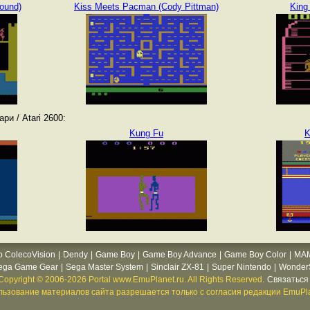
round)
Kiss Meets Pacman (Cody Pittman)
King
и / Atari 2600:
Kung Fu
K
o ColecoVision
|
Dendy
|
Game Boy
|
Game Boy Advance
|
Game Boy Color
|
MA
ega Game Gear
|
Sega Master System
|
Sinclair ZX-81
|
Super Nintendo
|
WonderS
Copyright © 2006-2026 Portal www.EmuPlanet.ru. All Rights Reserved.
Связаться 
ьзование материалов сайта разрешается только с согласия редакции EmuPla