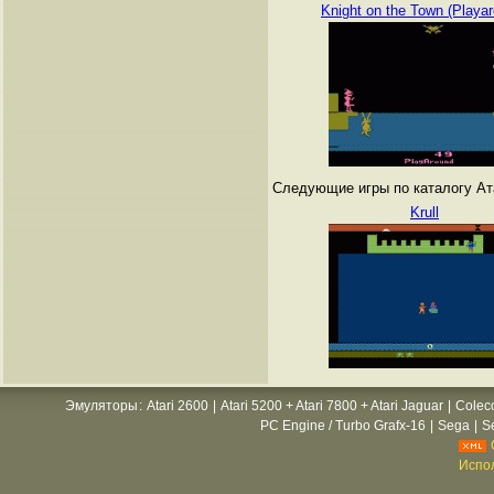
Knight on the Town (Playa
Следующие игры по каталогу Атар
Krull
Эмуляторы
:
Atari 2600
|
Atari 5200 + Atari 7800 + Atari Jaguar
|
Colec
PC Engine / Turbo Grafx-16
|
Sega
|
S
Испол