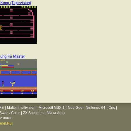
 Kong (Tigervision)
ung Fu Master
ME
|
Mattel Intellivision
|
Microsoft MSX-1
|
Neo-Geo
|
Nintendo 64
|
Oric
|
wan / Color
|
ZX Spectrum
|
Мини Игры
с нами.
net.Ru!