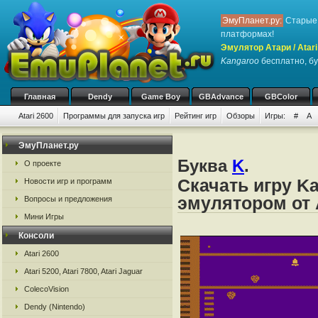
ЭмуПланет.ру:
Старые 
платформах!
Эмулятор Атари / Atari
Kangaroo
бесплатно, бу
Главная
Dendy
Game Boy
GBAdvance
GBColor
Atari 2600
Программы для запуска игр
Рейтинг игр
Обзоры
Игры:
#
A
ЭмуПланет.ру
Буква
K
.
О проекте
Скачать игру K
Новости игр и программ
эмулятором от А
Вопросы и предложения
Мини Игры
Консоли
Atari 2600
Atari 5200, Atari 7800, Atari Jaguar
ColecoVision
Dendy (Nintendo)