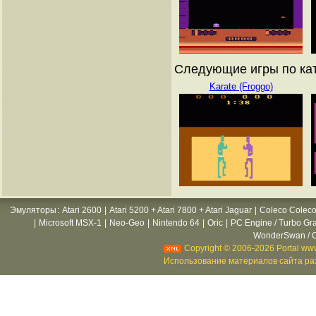
Следующие игры по ката
Karate (Froggo)
Эмуляторы
:
Atari 2600
|
Atari 5200 + Atari 7800 + Atari Jaguar
|
Coleco Coleco
|
Microsoft MSX-1
|
Neo-Geo
|
Nintendo 64
|
Oric
|
PC Engine / Turbo Gr
WonderSwan / C
Copyright © 2006-2026 Portal www
Использование материалов сайта раз