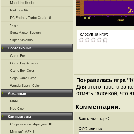
Mattel Intellivision
Nintendo 64
PC Engine / Turbo Grafx-16
Sega
Sega Master System
Голосуй за игру:
Super Nintendo
Портативные
Game Boy
Game Boy Advance
Game Boy Color
Sega Game Gear
Понравилась игра "K
Для этого просто запо
WonderSwan / Color
отметь галочкой, что э
Аркадные
MAME
Комментарии:
Neo-Geo
Компьютеры
Ваш комментарий
Современные Игры для ПК
ФИО или ник:
Microsoft MSX-1