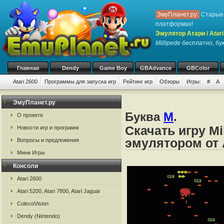
ЭмуПланет.ру:
Старые 
платформах!
Эмулятор Атари / Atari
Millipede
бесплатно, бук
Главная
Dendy
Game Boy
GBAdvance
GBColor
Atari 2600
Программы для запуска игр
Рейтинг игр
Обзоры
Игры:
#
A
ЭмуПланет.ру
Буква
M
.
О проекте
Скачать игру Mi
Новости игр и программ
эмулятором от А
Вопросы и предложения
Мини Игры
Консоли
Atari 2600
Atari 5200, Atari 7800, Atari Jaguar
ColecoVision
Dendy (Nintendo)