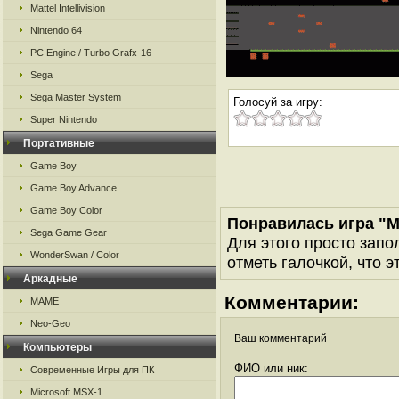
Mattel Intellivision
Nintendo 64
PC Engine / Turbo Grafx-16
Sega
Sega Master System
Голосуй за игру:
Super Nintendo
Портативные
Game Boy
Game Boy Advance
Game Boy Color
Понравилась игра "Mi
Sega Game Gear
Для этого просто запо
WonderSwan / Color
отметь галочкой, что э
Аркадные
Комментарии:
MAME
Neo-Geo
Ваш комментарий
Компьютеры
ФИО или ник:
Современные Игры для ПК
Microsoft MSX-1