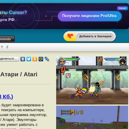
Cursor
аты Cursor?
Получите лицензию Pro/Ultra
арте РФ
intendo
Y
Z
оделиться…
тари / Atari
 Кб.)
а будет заархивирована в
ы поиграть на компьютере,
ьная программа эмулятор,
 / Атари). Эмуляторы
них умеют работать с