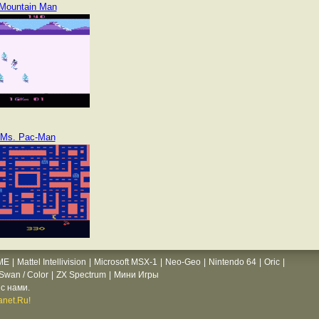
Mountain Man
Ms. Pac-Man
ME
|
Mattel Intellivision
|
Microsoft MSX-1
|
Neo-Geo
|
Nintendo 64
|
Oric
|
wan / Color
|
ZX Spectrum
|
Мини Игры
с нами.
net.Ru!