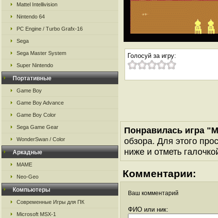
Mattel Intellivision
Nintendo 64
PC Engine / Turbo Grafx-16
Sega
Sega Master System
Голосуй за игру:
Super Nintendo
Портативные
Game Boy
Game Boy Advance
Game Boy Color
Sega Game Gear
Понравилась игра "M
обзора. Для этого про
WonderSwan / Color
ниже и отметь галочкой
Аркадные
MAME
Комментарии:
Neo-Geo
Компьютеры
Ваш комментарий
Современные Игры для ПК
ФИО или ник:
Microsoft MSX-1