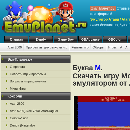
ЭмуПланет.ру:
Старые 
платформах!
Эмулятор Атари / Atari
Laser
бесплатно, буква 
Главная
Dendy
Game Boy
GBAdvance
GBColor
Atari 2600
Программы для запуска игр
Рейтинг игр
Обзоры
Игры:
#
A
ЭмуПланет.ру
Буква
M
.
О проекте
Скачать игру Mo
Новости игр и программ
эмулятором от А
Вопросы и предложения
Мини Игры
Консоли
Atari 2600
Atari 5200, Atari 7800, Atari Jaguar
ColecoVision
Dendy (Nintendo)