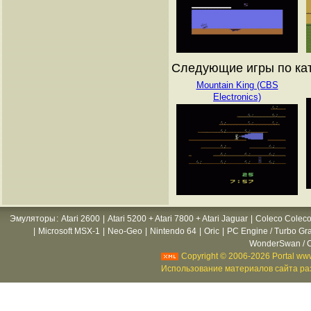
Следующие игры по ката
Mountain King (CBS
Electronics)
Эмуляторы
:
Atari 2600
|
Atari 5200 + Atari 7800 + Atari Jaguar
|
Coleco Coleco
|
Microsoft MSX-1
|
Neo-Geo
|
Nintendo 64
|
Oric
|
PC Engine / Turbo Gr
WonderSwan / C
Copyright © 2006-2026 Portal www
Использование материалов сайта раз