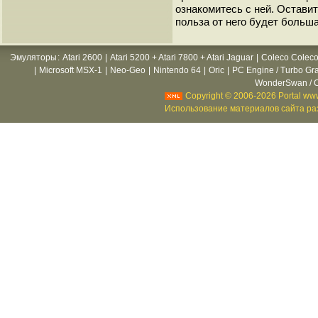
ознакомитесь с ней. Оставить
польза от него будет больша
Эмуляторы
:
Atari 2600
|
Atari 5200 + Atari 7800 + Atari Jaguar
|
Coleco Coleco
|
Microsoft MSX-1
|
Neo-Geo
|
Nintendo 64
|
Oric
|
PC Engine / Turbo Gr
WonderSwan / C
Copyright © 2006-2026 Portal www
Использование материалов сайта раз