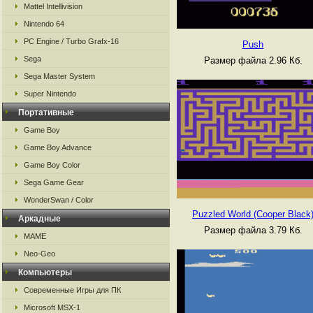
Mattel Intellivision
Nintendo 64
PC Engine / Turbo Grafx-16
Push
Sega
Размер файла 2.96 Кб.
Sega Master System
Super Nintendo
Портативные
Game Boy
Game Boy Advance
Game Boy Color
Sega Game Gear
WonderSwan / Color
Puzzled World (Cooper Black
Аркадные
Размер файла 3.79 Кб.
MAME
Neo-Geo
Компьютеры
Современные Игры для ПК
Microsoft MSX-1