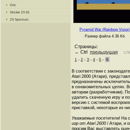
Oric
Sinclair ZX-81
ZX Spectrum
Pyramid War (Rainbow Vision
Размер файла 4.36 Кб.
Страницы:
← Ctrl
предыдущая
сл
1
-
2
-
3
-
4
-
5
-
6
В соответствии с законодат
Atari 2600 (Атари), представ
предназначены исключитель
в ознакомительных целях. В
авторам (разработчикам). 
удалить скаченную игру и п
версию с системой воспроиз
приставкой, некоторые из ни
Уважаемые посетители! На 
игр от Atari 2600
/ Атари, и 
просим Вас выставлять оценк