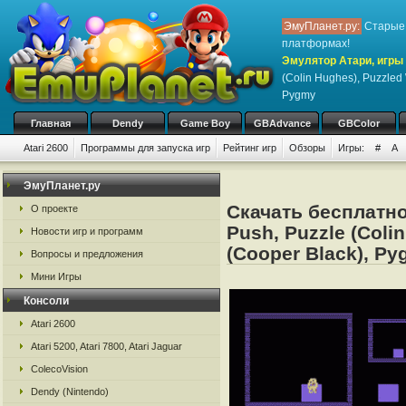
ЭмуПланет.ру:
Старые 
платформах!
Эмулятор Атари, игры 
(Colin Hughes), Puzzled 
Pygmy
Главная
Dendy
Game Boy
GBAdvance
GBColor
Atari 2600
Программы для запуска игр
Рейтинг игр
Обзоры
Игры:
#
A
ЭмуПланет.ру
Скачать бесплатно 
О проекте
Push, Puzzle (Coli
Новости игр и программ
(Cooper Black), P
Вопросы и предложения
Мини Игры
Консоли
Atari 2600
Atari 5200, Atari 7800, Atari Jaguar
ColecoVision
Dendy (Nintendo)