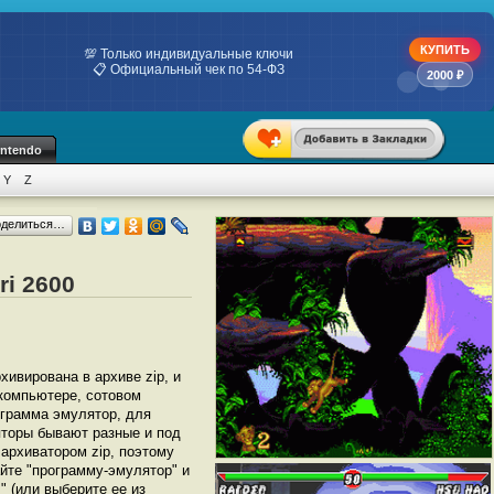
КУПИТЬ
💯 Только индивидуальные ключи
📋 Официальный чек по 54-ФЗ
2000 ₽
intendo
Y
Z
оделиться…
ri 2600
рхивирована в архиве zip, и
 компьютере, сотовом
грамма эмулятор, для
ляторы бывают разные и под
архиватором zip, поэтому
йте "программу-эмулятор" и
i
" (или выберите ее из