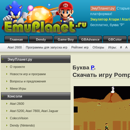
ЭмуПланет.ру:
Старые 
платформах!
Эмулятор Атари / Atari
бесплатно, буква "P"
Главная
Dendy
Game Boy
GBAdvance
GBColor
Atari 2600
Программы для запуска игр
Рейтинг игр
Обзоры
Игры:
#
A
ЭмуПланет.ру
Буква
P
.
О проекте
Скачать игру Pompe
Новости игр и программ
Вопросы и предложения
Мини Игры
Консоли
Atari 2600
Atari 5200, Atari 7800, Atari Jaguar
ColecoVision
Dendy (Nintendo)