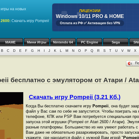
игры на новых
ЛИЦЕНЗИИ
Windows 10/11 PRO & HOME
 2600
:
Скачать игру
Pompeii
Оплата из РФ ✅ Активация без VPN
MAME
Мини Игры
Nintendo 64
PC Engine
Sega
SN
B
C
D
E
F
G
H
I
J
K
L
M
N
O
P
Q
R
S
T
U
V
W
X
П
ii бесплатно с эмулятором от Атари / Ata
Скачать игру Pompeii (3.21 Кб.)
Когда Вы бесплатно скачаете игру
Pompeii
, она будет заа
файл у Вас сам по себе не запустится. Чтобы поиграть на
телефоне, КПК или PSP Вам потребуется специальная про
запуска этой игрушки (
Pompeii
от Atari 2600 / Атари). Эму
разные платформы. Большинство из них умеют работать с 
Вам даже не обязательно разархивировать, просто запуска
укажите, где находится файл с нужной Вам игрой "
Pompei