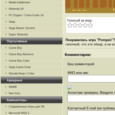
Mattel Intellivision
Nintendo 64
PC Engine / Turbo Grafx-16
Голосуй за игру:
Sega
Sega Master System
Super Nintendo
Понравилась игра "Pompeii"
Портативные
галочкой, что это обзор, а не 
Game Boy
Комментарии:
Game Boy Advance
Game Boy Color
Ваш комментарий
Sega Game Gear
ФИО или ник:
WonderSwan / Color
Аркадные
MAME
Антиспам проверка: Введите т
Neo-Geo
Компьютеры
Современные Игры для ПК
Контактный E-mail (не публик
Microsoft MSX-1