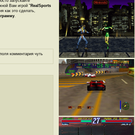
росто запускайте
жной Вам игрой "
RealSports
ия как это сделать,
ограмму
.
 поля комментария чуть