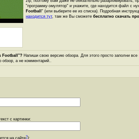
zip, поэтому Вам даже не обязательно разархивировать, п
"программу-эмулятор" и укажите, где находится файл с ну
Football
" (или выберите ее из списка). Подробная инструкц
находится тут
, там же Вы сможете
бесплатно скачать пр
 Football"?
Напиши свою версию обзора. Для этого просто заполни все
о обзор, а не комментарий..
екст с картинки:
?
уется на сайте
):