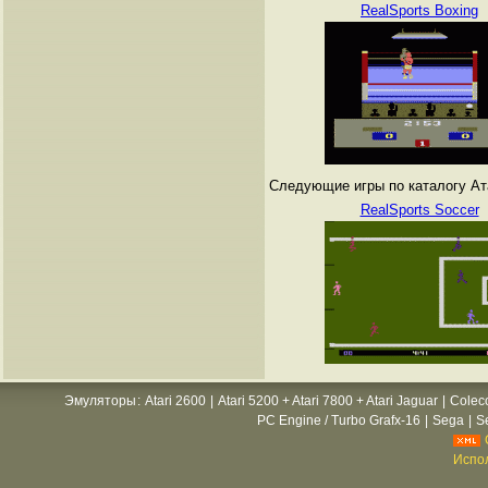
RealSports Boxing
Следующие игры по каталогу Атар
RealSports Soccer
Эмуляторы
:
Atari 2600
|
Atari 5200 + Atari 7800 + Atari Jaguar
|
Colec
PC Engine / Turbo Grafx-16
|
Sega
|
S
Испол