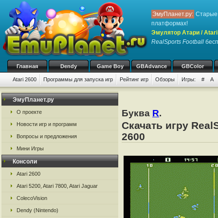
ЭмуПланет.ру:
Старые 
платформах!
Эмулятор Атари / Atari
RealSports Football
бесп
Главная
Dendy
Game Boy
GBAdvance
GBColor
Atari 2600
Программы для запуска игр
Рейтинг игр
Обзоры
Игры:
#
A
ЭмуПланет.ру
Буква
R
.
О проекте
Скачать игру RealS
Новости игр и программ
2600
Вопросы и предложения
Мини Игры
Консоли
Atari 2600
Atari 5200, Atari 7800, Atari Jaguar
ColecoVision
Dendy (Nintendo)