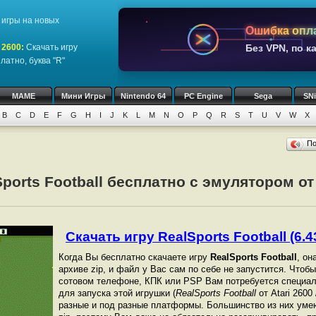
игры на новых
Ошибка опл
 2600
:
Скачать игру
Без VPN, по к
латно, буква "R"
MAME
Мини Игры
Nintendo 64
PC Engine
Sega
SN
B
C
D
E
F
G
H
I
J
K
L
M
N
O
P
Q
R
S
T
U
V
W
X
П
ports Football бесплатно с эмулятором от 
Скачать игру RealSports Football (6.4
Когда Вы бесплатно скачаете игру
RealSports Football
, он
архиве zip, и файл у Вас сам по себе не запустится. Чтоб
сотовом телефоне, КПК или PSP Вам потребуется специал
для запуска этой игрушки (
RealSports Football
от Atari 2600
разные и под разные платформы. Большинство из них уме