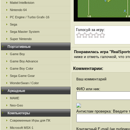
Mattel Intellivision
Nintendo 64
PC Engine / Turbo Grafx-16
Sega
Голосуй за игру:
Sega Master System
Super Nintendo
Портативные
Понравилась игра "RealSports
Game Boy
ниже и отметь галочкой, что эт
Game Boy Advance
Комментарии:
Game Boy Color
Sega Game Gear
Ваш комментарий
WonderSwan / Color
ФИО или ник:
Аркадные
MAME
Neo-Geo
Антиспам проверка: Введите т
Компьютеры
Современные Игры для ПК
Microsoft MSX-1
Контактный E-mail (не публик