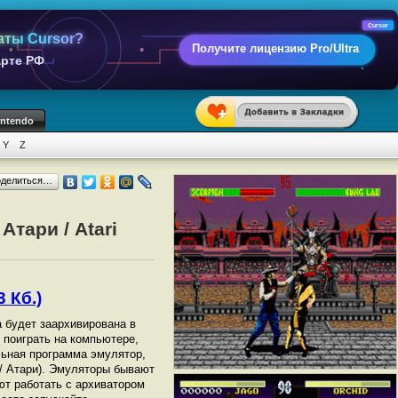
Cursor
аты Cursor?
Получите лицензию Pro/Ultra
арте РФ
intendo
Y
Z
оделиться…
Атари / Atari
3 Кб.)
а будет заархивирована в
ы поиграть на компьютере,
ьная программа эмулятор,
 / Атари). Эмуляторы бывают
ют работать с архиватором