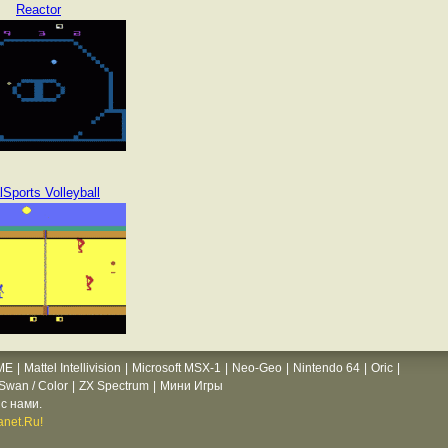
Reactor
lSports Volleyball
ME
|
Mattel Intellivision
|
Microsoft MSX-1
|
Neo-Geo
|
Nintendo 64
|
Oric
|
wan / Color
|
ZX Spectrum
|
Мини Игры
с нами.
net.Ru!