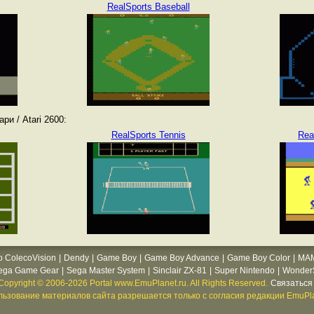
RealSports Baseball
и / Atari 2600:
RealSports Tennis
Rea
o ColecoVision
|
Dendy
|
Game Boy
|
Game Boy Advance
|
Game Boy Color
|
MA
ega Game Gear
|
Sega Master System
|
Sinclair ZX-81
|
Super Nintendo
|
WonderS
Copyright © 2006-2026 Portal www.EmuPlanet.ru. All Rights Reserved.
Связаться 
ьзование материалов сайта разрешается только с согласия редакции EmuPla