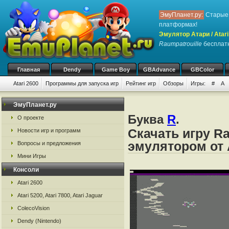
ЭмуПланет.ру:
Старые 
платформах!
Эмулятор Атари / Atari
Raumpatrouille
бесплатн
Главная
Dendy
Game Boy
GBAdvance
GBColor
Atari 2600
Программы для запуска игр
Рейтинг игр
Обзоры
Игры:
#
A
ЭмуПланет.ру
Буква
R
.
О проекте
Скачать игру Ra
Новости игр и программ
эмулятором от А
Вопросы и предложения
Мини Игры
Консоли
Atari 2600
Atari 5200, Atari 7800, Atari Jaguar
ColecoVision
Dendy (Nintendo)