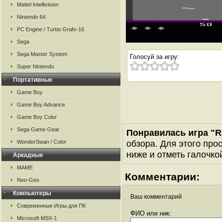
Mattel Intellivision
Nintendo 64
PC Engine / Turbo Grafx-16
Sega
Sega Master System
Голосуй за игру:
Super Nintendo
Портативные
Game Boy
Game Boy Advance
Game Boy Color
Sega Game Gear
Понравилась игра "R
обзора. Для этого про
WonderSwan / Color
ниже и отметь галочкой
Аркадные
MAME
Комментарии:
Neo-Geo
Компьютеры
Ваш комментарий
Современные Игры для ПК
ФИО или ник:
Microsoft MSX-1