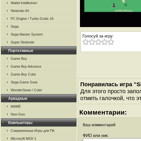
Mattel Intellivision
Nintendo 64
PC Engine / Turbo Grafx-16
Sega
Sega Master System
Голосуй за игру:
Super Nintendo
Портативные
Game Boy
Game Boy Advance
Game Boy Color
Sega Game Gear
Понравилась игра "S
Для этого просто запо
WonderSwan / Color
отметь галочкой, что э
Аркадные
MAME
Комментарии:
Neo-Geo
Компьютеры
Ваш комментарий
Современные Игры для ПК
ФИО или ник:
Microsoft MSX-1