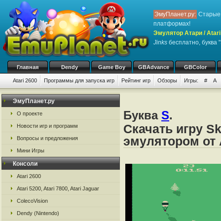
ЭмуПланет.ру:
Старые 
платформах!
Эмулятор Атари / Atari
Jinks
бесплатно, буква "
Главная
Dendy
Game Boy
GBAdvance
GBColor
Atari 2600
Программы для запуска игр
Рейтинг игр
Обзоры
Игры:
#
A
ЭмуПланет.ру
Буква
S
.
О проекте
Скачать игру Sk
Новости игр и программ
эмулятором от А
Вопросы и предложения
Мини Игры
Консоли
Atari 2600
Atari 5200, Atari 7800, Atari Jaguar
ColecoVision
Dendy (Nintendo)