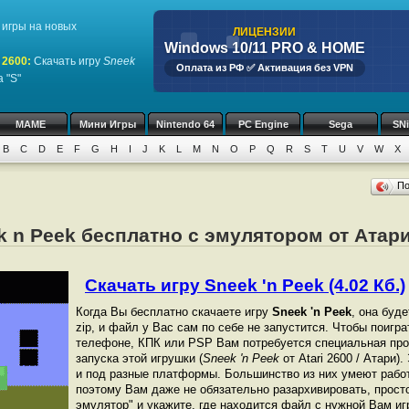
игры на новых
ЛИЦЕНЗИИ
Windows 10/11 PRO & HOME
 2600
:
Скачать игру
Sneek
Оплата из РФ ✅ Активация без VPN
 "S"
MAME
Мини Игры
Nintendo 64
PC Engine
Sega
SN
B
C
D
E
F
G
H
I
J
K
L
M
N
O
P
Q
R
S
T
U
V
W
X
П
 n Peek бесплатно с эмулятором от Атари 
Скачать игру Sneek 'n Peek (4.02 Кб.)
Когда Вы бесплатно скачаете игру
Sneek 'n Peek
, она буд
zip, и файл у Вас сам по себе не запустится. Чтобы поигр
телефоне, КПК или PSP Вам потребуется специальная про
запуска этой игрушки (
Sneek 'n Peek
от Atari 2600 / Атари
и под разные платформы. Большинство из них умеют работ
поэтому Вам даже не обязательно разархивировать, просто
эмулятор" и укажите, где находится файл с нужной Вам иг