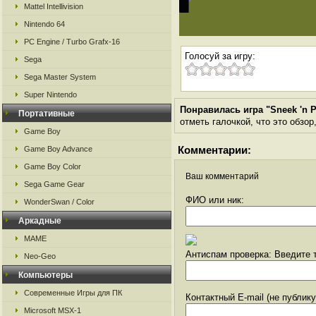
Mattel Intellivision
Nintendo 64
PC Engine / Turbo Grafx-16
Голосуй за игру:
Sega
Sega Master System
Super Nintendo
Понравилась игра "Sneek 'n 
Портативные
отметь галочкой, что это обзор
Game Boy
Комментарии:
Game Boy Advance
Game Boy Color
Ваш комментарий
Sega Game Gear
ФИО или ник:
WonderSwan / Color
Аркадные
MAME
Антиспам проверка: Введите т
Neo-Geo
Компьютеры
Современные Игры для ПК
Контактный E-mail (не публик
Microsoft MSX-1