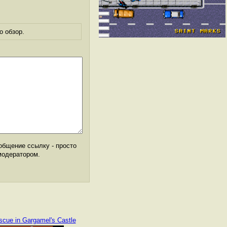
о обзор.
общение ссылку - просто
модератором.
scue in Gargamel's Castle