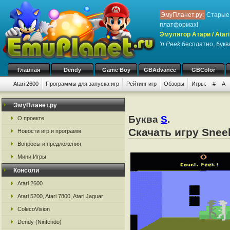
ЭмуПланет.ру:
Старые 
платформах!
Эмулятор Атари / Atari
'n Peek
бесплатно, буква
Главная
Dendy
Game Boy
GBAdvance
GBColor
Atari 2600
Программы для запуска игр
Рейтинг игр
Обзоры
Игры:
#
A
ЭмуПланет.ру
Буква
S
.
О проекте
Скачать игру Sneek
Новости игр и программ
Вопросы и предложения
Мини Игры
Консоли
Atari 2600
Atari 5200, Atari 7800, Atari Jaguar
ColecoVision
Dendy (Nintendo)