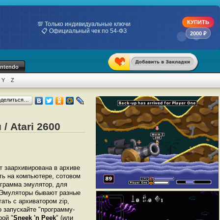
КУПИТЬ
💯 Только индивидуальные ключи
📋 Официальный чек по 54-ФЗ
2000 ₽
intendo
Y
Z
оделиться…
/ Atari 2600
ет заархивирована в архиве
ать на компьютере, сотовом
грамма эмулятор, для
). Эмуляторы бывают разные
ать с архиватором zip,
 запускайте "программу-
рой "
Sneek 'n Peek
" (или