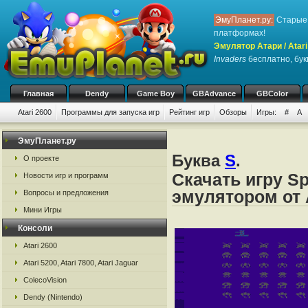
ЭмуПланет.ру:
Старые 
платформах!
Эмулятор Атари / Atari
Invaders
бесплатно, букв
Главная
Dendy
Game Boy
GBAdvance
GBColor
Atari 2600
Программы для запуска игр
Рейтинг игр
Обзоры
Игры:
#
A
ЭмуПланет.ру
Буква
S
.
О проекте
Скачать игру Sp
Новости игр и программ
эмулятором от А
Вопросы и предложения
Мини Игры
Консоли
Atari 2600
Atari 5200, Atari 7800, Atari Jaguar
ColecoVision
Dendy (Nintendo)