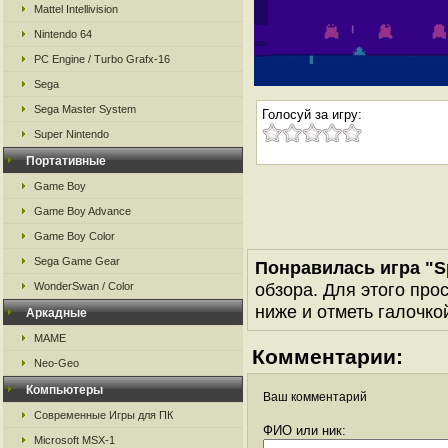
Mattel Intellivision
Nintendo 64
PC Engine / Turbo Grafx-16
Sega
Sega Master System
Голосуй за игру:
Super Nintendo
Портативные
Game Boy
Game Boy Advance
Game Boy Color
Sega Game Gear
Понравилась игра "S
обзора. Для этого про
WonderSwan / Color
ниже и отметь галочкой
Аркадные
MAME
Комментарии:
Neo-Geo
Компьютеры
Ваш комментарий
Современные Игры для ПК
ФИО или ник:
Microsoft MSX-1