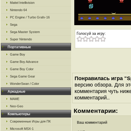
Mattel Intellivision
Nintendo 64
PC Engine / Turbo Grafx-16
Sega
Sega Master System
Голосуй за игру:
Super Nintendo
Портативные
Game Boy
Game Boy Advance
Game Boy Color
Sega Game Gear
Понравилась игра "Sp
версию обзора. Для эт
WonderSwan / Color
комментария чуть ниже 
Аркадные
комментарий..
MAME
Neo-Geo
Комментарии:
Компьютеры
Современные Игры для ПК
Ваш комментарий
Microsoft MSX-1