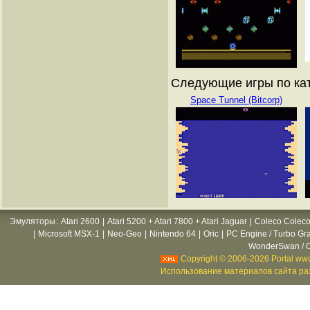
Следующие игры по ката
Space Tunnel (Bitcorp)
Эмуляторы
:
Atari 2600
|
Atari 5200 + Atari 7800 + Atari Jaguar
|
Coleco Coleco
|
Microsoft MSX-1
|
Neo-Geo
|
Nintendo 64
|
Oric
|
PC Engine / Turbo Gr
WonderSwan / C
Copyright © 2006-2026 Portal www
Использование материалов сайта раз