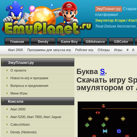
ЭмуПланет.ру:
Старые 
платформах!
Эмулятор Атари / Atari
Treat Deluxe
бесплатно, 
Главная
Dendy
Game Boy
GBAdvance
GBColor
Atari 2600
Программы для запуска игр
Рейтинг игр
Обзоры
Игры:
#
A
ЭмуПланет.ру
Буква
S
.
О проекте
Скачать игру Sp
Новости игр и программ
эмулятором от А
Вопросы и предложения
Мини Игры
Консоли
Atari 2600
Atari 5200, Atari 7800, Atari Jaguar
ColecoVision
Dendy (Nintendo)