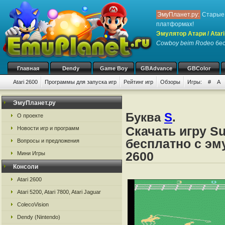
ЭмуПланет.ру:
Старые 
платформах!
Эмулятор Атари / Atari
Cowboy beim Rodeo
бес
Главная
Dendy
Game Boy
GBAdvance
GBColor
Atari 2600
Программы для запуска игр
Рейтинг игр
Обзоры
Игры:
#
A
ЭмуПланет.ру
Буква
S
.
О проекте
Скачать игру S
Новости игр и программ
бесплатно с эму
Вопросы и предложения
2600
Мини Игры
Консоли
Atari 2600
Atari 5200, Atari 7800, Atari Jaguar
ColecoVision
Dendy (Nintendo)