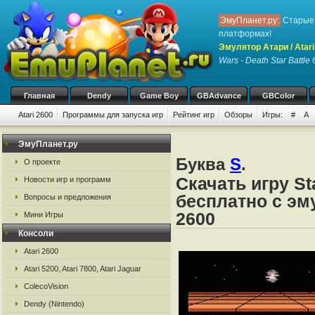
ЭмуПланет.ру:
Старые 
платформах!
Эмулятор Атари / Atari
Wars - Death Star Battle
б
Главная
Dendy
Game Boy
GBAdvance
GBColor
Atari 2600
Программы для запуска игр
Рейтинг игр
Обзоры
Игры:
#
A
ЭмуПланет.ру
Буква
S
.
О проекте
Скачать игру Sta
Новости игр и программ
бесплатно с эму
Вопросы и предложения
2600
Мини Игры
Консоли
Atari 2600
Atari 5200, Atari 7800, Atari Jaguar
ColecoVision
Dendy (Nintendo)