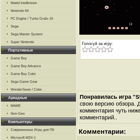
Mattel Intellivision
Nintendo 64
PC Engine / Turbo Grafx-16
Sega
Sega Master System
Super Nintendo
Голосуй за игру:
Портативные
Game Boy
Game Boy Advance
Game Boy Color
Sega Game Gear
WonderSwan / Color
Понравилась игра "Sta
Аркадные
свою версию обзора. Д
MAME
комментария чуть ниже 
Neo-Geo
комментарий..
Компьютеры
Современные Игры для ПК
Комментарии:
Microsoft MSX-1