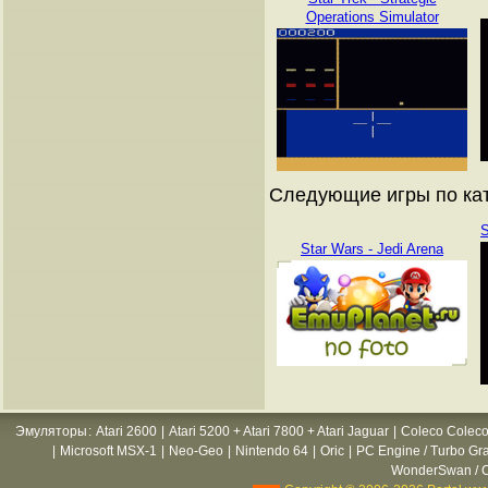
Operations Simulator
Следующие игры по ката
S
Star Wars - Jedi Arena
Эмуляторы
:
Atari 2600
|
Atari 5200 + Atari 7800 + Atari Jaguar
|
Coleco Coleco
|
Microsoft MSX-1
|
Neo-Geo
|
Nintendo 64
|
Oric
|
PC Engine / Turbo Gr
WonderSwan / C