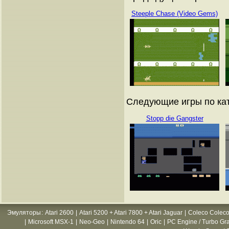
Steeple Chase (Video Gems)
Следующие игры по ката
Stopp die Gangster
Эмуляторы
:
Atari 2600
|
Atari 5200 + Atari 7800 + Atari Jaguar
|
Coleco Coleco
|
Microsoft MSX-1
|
Neo-Geo
|
Nintendo 64
|
Oric
|
PC Engine / Turbo Gr