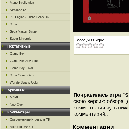
Mattel Intellivision
Nintendo 64
PC Engine / Turbo Grafx-16
Sega
Sega Master System
Super Nintendo
Голосуй за игру:
Портативные
Game Boy
Game Boy Advance
Game Boy Color
Sega Game Gear
WonderSwan / Color
Аркадные
Понравилась игра "Ste
MAME
свою версию обзора. Д
Neo-Geo
комментария чуть ниже 
Компьютеры
комментарий..
Современные Игры для ПК
Комментарии:
Microsoft MSX-1