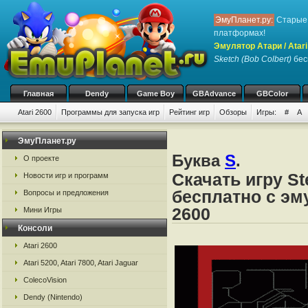
ЭмуПланет.ру:
Старые 
платформах!
Эмулятор Атари / Atari
Sketch (Bob Colbert)
бесп
Главная
Dendy
Game Boy
GBAdvance
GBColor
Atari 2600
Программы для запуска игр
Рейтинг игр
Обзоры
Игры:
#
A
ЭмуПланет.ру
Буква
S
.
О проекте
Скачать игру Ste
Новости игр и программ
бесплатно с эму
Вопросы и предложения
2600
Мини Игры
Консоли
Atari 2600
Atari 5200, Atari 7800, Atari Jaguar
ColecoVision
Dendy (Nintendo)