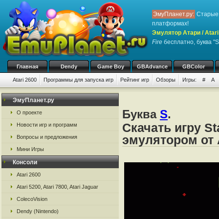
ЭмуПланет.ру:
Старые 
платформах!
Эмулятор Атари / Atari
Fire
бесплатно, буква "S
Главная
Dendy
Game Boy
GBAdvance
GBColor
Atari 2600
Программы для запуска игр
Рейтинг игр
Обзоры
Игры:
#
A
ЭмуПланет.ру
Буква
S
.
О проекте
Скачать игру St
Новости игр и программ
эмулятором от А
Вопросы и предложения
Мини Игры
Консоли
Atari 2600
Atari 5200, Atari 7800, Atari Jaguar
ColecoVision
Dendy (Nintendo)