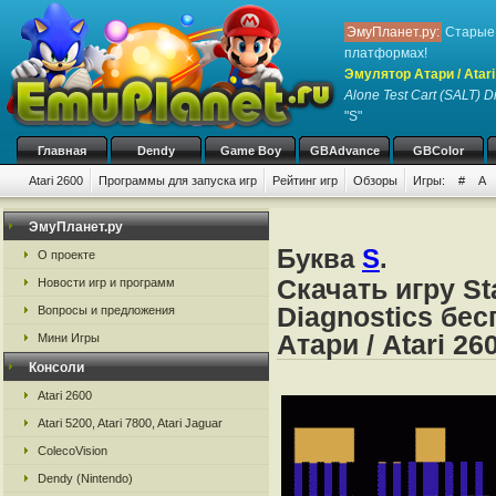
ЭмуПланет.ру:
Старые 
платформах!
Эмулятор Атари / Atari
Alone Test Cart (SALT) D
"S"
Главная
Dendy
Game Boy
GBAdvance
GBColor
Atari 2600
Программы для запуска игр
Рейтинг игр
Обзоры
Игры:
#
A
ЭмуПланет.ру
Буква
S
.
О проекте
Скачать игру St
Новости игр и программ
Diagnostics бе
Вопросы и предложения
Атари / Atari 26
Мини Игры
Консоли
Atari 2600
Atari 5200, Atari 7800, Atari Jaguar
ColecoVision
Dendy (Nintendo)