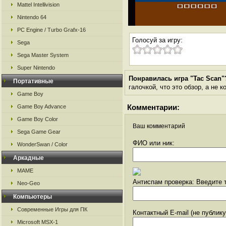
Mattel Intellivision
Nintendo 64
PC Engine / Turbo Grafx-16
Голосуй за игру:
Sega
Sega Master System
Super Nintendo
Понравилась игра "Tac Scan"
Портативные
галочкой, что это обзор, а не 
Game Boy
Комментарии:
Game Boy Advance
Game Boy Color
Ваш комментарий
Sega Game Gear
ФИО или ник:
WonderSwan / Color
Аркадные
MAME
Антиспам проверка: Введите т
Neo-Geo
Компьютеры
Современные Игры для ПК
Контактный E-mail (не публик
Microsoft MSX-1