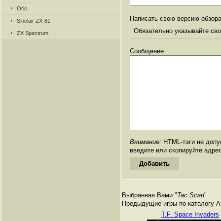
Oric
Написать свою версию обзора
Sinclair ZX-81
Обязательно указывайте свое
ZX Spectrum
Сообщение:
Внимание:
HTML-тэги не допус
введите или скопируйте адре
Выбранная Вами "
Tac Scan
"
Предыдущие игры по каталогу Ата
T.F. Space Invaders