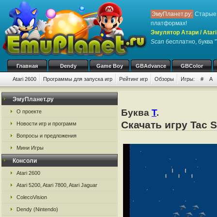
ЭмуПланет.ру:
Старые 
платформах!
Эмулятор Атари / Atari
Scan
бесплатно, буква "
Главная
Dendy
Game Boy
GBAdvance
GBColor
Atari 2600
Программы для запуска игр
Рейтинг игр
Обзоры
Игры:
#
A
ЭмуПланет.ру
Буква
T
.
О проекте
Скачать игру Tac S
Новости игр и программ
Вопросы и предложения
Мини Игры
Консоли
Atari 2600
Atari 5200, Atari 7800, Atari Jaguar
ColecoVision
Dendy (Nintendo)