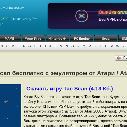
игры на новых
Ошибка опл
 2600
:
Скачать игру
Tac
Без VPN, по к
T"
MAME
Мини Игры
Nintendo 64
PC Engine
Sega
SN
B
C
D
E
F
G
H
I
J
K
L
M
N
O
P
Q
R
S
T
U
V
W
X
П
can бесплатно с эмулятором от Атари / At
Скачать игру Tac Scan (4.13 Кб.)
Когда Вы бесплатно скачаете игру
Tac Scan
, она будет заа
файл у Вас сам по себе не запустится. Чтобы поиграть на
телефоне, КПК или PSP Вам потребуется специальная про
запуска этой игрушки (
Tac Scan
от Atari 2600 / Атари). Эм
разные платформы. Большинство из них умеют работать с 
Вам даже не обязательно разархивировать, просто запуска
укажите, где находится файл с нужной Вам игрой "
Tac Sca