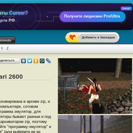
Cursor
аты Cursor?
Получите лицензию Pro/Ultra
арте РФ
intendo
Y
Z
оделиться…
ari 2600
рхивирована в архиве zip, и
 компьютере, сотовом
грамма эмулятор, для
уляторы бывают разные и под
архиватором zip, поэтому
йте "программу-эмулятор" и
n
" (или выберите ее из