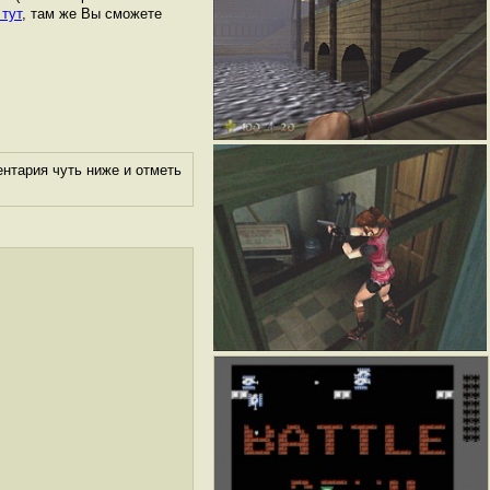
 тут
, там же Вы сможете
нтария чуть ниже и отметь