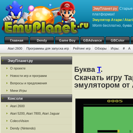
ЭмуПланет.ру:
Старые 
платформах!
Эмулятор Атари / Atari
Worm
бесплатно, буква 
Главная
Dendy
Game Boy
GBAdvance
GBColor
Atari 2600
Программы для запуска игр
Рейтинг игр
Обзоры
Игры:
#
A
ЭмуПланет.ру
Буква
T
.
О проекте
Скачать игру T
Новости игр и программ
эмулятором от А
Вопросы и предложения
Мини Игры
Консоли
Atari 2600
Atari 5200, Atari 7800, Atari Jaguar
ColecoVision
Dendy (Nintendo)