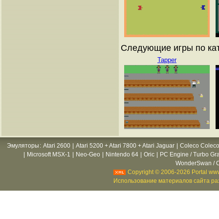
Следующие игры по ката
Tapper
Эмуляторы
:
Atari 2600
|
Atari 5200 + Atari 7800 + Atari Jaguar
|
Coleco Coleco
|
Microsoft MSX-1
|
Neo-Geo
|
Nintendo 64
|
Oric
|
PC Engine / Turbo Gr
WonderSwan / C
Copyright © 2006-2026 Portal www
Использование материалов сайта раз