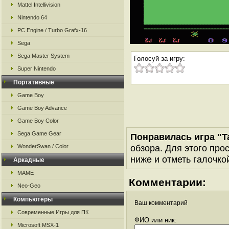
Mattel Intellivision
Nintendo 64
PC Engine / Turbo Grafx-16
Sega
Sega Master System
Голосуй за игру:
Super Nintendo
Портативные
Game Boy
Game Boy Advance
Game Boy Color
Sega Game Gear
Понравилась игра "
обзора. Для этого про
WonderSwan / Color
ниже и отметь галочкой
Аркадные
MAME
Комментарии:
Neo-Geo
Компьютеры
Ваш комментарий
Современные Игры для ПК
ФИО или ник:
Microsoft MSX-1