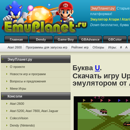
ЭмуПланет.ру:
Старые 
платформах!
Эмулятор Атари / Atari
Down
бесплатно, буква 
Главная
Dendy
Game Boy
GBAdvance
GBColor
Atari 2600
Программы для запуска игр
Рейтинг игр
Обзоры
Игры:
#
A
ЭмуПланет.ру
Буква
U
.
О проекте
Скачать игру U
Новости игр и программ
эмулятором от А
Вопросы и предложения
Мини Игры
Консоли
Atari 2600
Atari 5200, Atari 7800, Atari Jaguar
ColecoVision
Dendy (Nintendo)