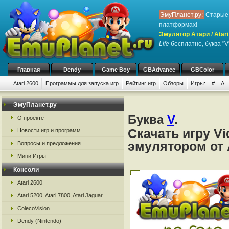
ЭмуПланет.ру:
Старые 
платформах!
Эмулятор Атари / Atari
Life
бесплатно, буква "V
Главная
Dendy
Game Boy
GBAdvance
GBColor
Atari 2600
Программы для запуска игр
Рейтинг игр
Обзоры
Игры:
#
A
ЭмуПланет.ру
Буква
V
.
О проекте
Скачать игру Vi
Новости игр и программ
эмулятором от А
Вопросы и предложения
Мини Игры
Консоли
Atari 2600
Atari 5200, Atari 7800, Atari Jaguar
ColecoVision
Dendy (Nintendo)