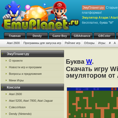
ЭмуПланет.ру:
Старые 
платформах!
Эмулятор Атари / Atari
бесплатно, буква "W"
Главная
Dendy
Game Boy
GBAdvance
GBColor
Atari 2600
Программы для запуска игр
Рейтинг игр
Обзоры
Игры:
#
A
ЭмуПланет.ру
Буква
W
.
О проекте
Скачать игру Wi
Новости игр и программ
эмулятором от А
Вопросы и предложения
Мини Игры
Консоли
Atari 2600
Atari 5200, Atari 7800, Atari Jaguar
ColecoVision
Dendy (Nintendo)