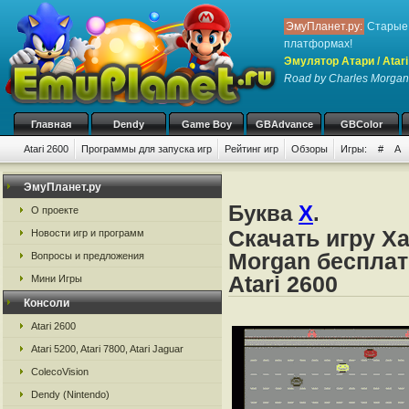
ЭмуПланет.ру:
Старые 
платформах!
Эмулятор Атари / Atari
Road by Charles Morgan
Главная
Dendy
Game Boy
GBAdvance
GBColor
Atari 2600
Программы для запуска игр
Рейтинг игр
Обзоры
Игры:
#
A
ЭмуПланет.ру
Буква
X
.
О проекте
Скачать игру Xa
Новости игр и программ
Morgan бесплат
Вопросы и предложения
Atari 2600
Мини Игры
Консоли
Atari 2600
Atari 5200, Atari 7800, Atari Jaguar
ColecoVision
Dendy (Nintendo)