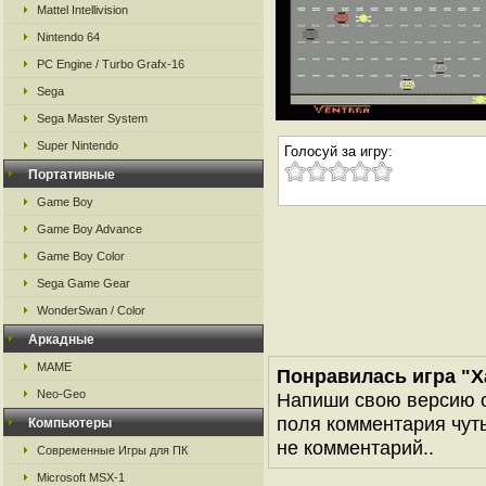
Mattel Intellivision
Nintendo 64
PC Engine / Turbo Grafx-16
Sega
Sega Master System
Super Nintendo
Голосуй за игру:
Портативные
Game Boy
Game Boy Advance
Game Boy Color
Sega Game Gear
WonderSwan / Color
Аркадные
MAME
Понравилась игра "X
Neo-Geo
Напиши свою версию о
поля комментария чуть 
Компьютеры
не комментарий..
Современные Игры для ПК
Microsoft MSX-1