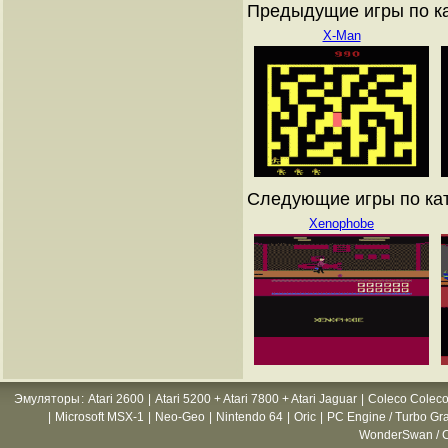
Предыдущие игры по кат
X-Man
Следующие игры по ката
Xenophobe
Эмуляторы
:
Atari 2600
|
Atari 5200 + Atari 7800 + Atari Jaguar
|
Coleco Coleco
|
Microsoft MSX-1
|
Neo-Geo
|
Nintendo 64
|
Oric
|
PC Engine / Turbo Gr
WonderSwan / C