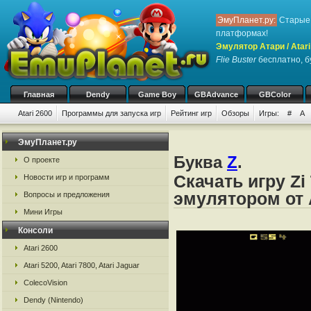
ЭмуПланет.ру:
Старые 
платформах!
Эмулятор Атари / Atari
Flie Buster
бесплатно, бу
Главная
Dendy
Game Boy
GBAdvance
GBColor
Atari 2600
Программы для запуска игр
Рейтинг игр
Обзоры
Игры:
#
A
ЭмуПланет.ру
Буква
Z
.
О проекте
Скачать игру Zi
Новости игр и программ
эмулятором от А
Вопросы и предложения
Мини Игры
Консоли
Atari 2600
Atari 5200, Atari 7800, Atari Jaguar
ColecoVision
Dendy (Nintendo)