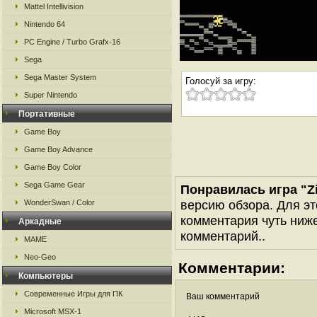
Mattel Intellivision
Nintendo 64
PC Engine / Turbo Grafx-16
Sega
Sega Master System
Голосуй за игру:
Super Nintendo
Портативные
Game Boy
Game Boy Advance
Game Boy Color
Sega Game Gear
Понравилась игра "Zi 
версию обзора. Для эт
WonderSwan / Color
комментария чуть ниже 
Аркадные
комментарий..
MAME
Neo-Geo
Комментарии:
Компьютеры
Современные Игры для ПК
Ваш комментарий
Microsoft MSX-1