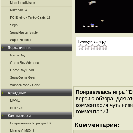
Mattel Intellivision
Nintendo 64
PC Engine / Turbo Grafx-16
Sega
Sega Master System
Super Nintendo
Голосуй за игру:
Портативные
Game Boy
Game Boy Advance
Game Boy Color
Sega Game Gear
WonderSwan / Color
Понравилась игра "Du
Аркадные
версию обзора. Для эт
MAME
комментария чуть ниже 
Neo-Geo
комментарий..
Компьютеры
Современные Игры для ПК
Комментарии:
Microsoft MSX-1