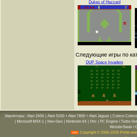
Dukes of Hazzard
Следующие игры по ката
DUP Space Invaders
Эмуляторы
:
Atari 2600
|
Atari 5200 + Atari 7800 + Atari Jaguar
|
Coleco Coleco
|
Microsoft MSX-1
|
Neo-Geo
|
Nintendo 64
|
Oric
|
PC Engine / Turbo Gr
WonderSwan / C
Copyright © 2006-2026 Portal www