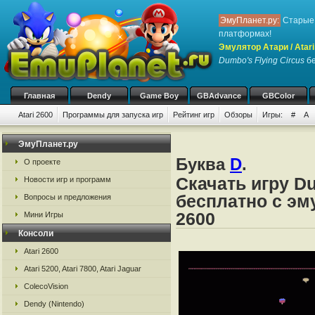
ЭмуПланет.ру:
Старые 
платформах!
Эмулятор Атари / Atari
Dumbo's Flying Circus
бе
Главная
Dendy
Game Boy
GBAdvance
GBColor
Atari 2600
Программы для запуска игр
Рейтинг игр
Обзоры
Игры:
#
A
ЭмуПланет.ру
Буква
D
.
О проекте
Скачать игру Du
Новости игр и программ
бесплатно с эму
Вопросы и предложения
2600
Мини Игры
Консоли
Atari 2600
Atari 5200, Atari 7800, Atari Jaguar
ColecoVision
Dendy (Nintendo)