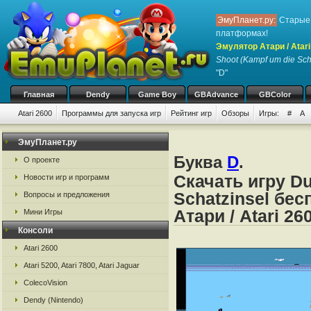
ЭмуПланет.ру:
Старые 
платформах!
Эмулятор Атари / Atari
Shoot (Kampf um die Sch
"D"
Главная
Dendy
Game Boy
GBAdvance
GBColor
Atari 2600
Программы для запуска игр
Рейтинг игр
Обзоры
Игры:
#
A
ЭмуПланет.ру
Буква
D
.
О проекте
Скачать игру D
Новости игр и программ
Schatzinsel бе
Вопросы и предложения
Атари / Atari 26
Мини Игры
Консоли
Atari 2600
Atari 5200, Atari 7800, Atari Jaguar
ColecoVision
Dendy (Nintendo)