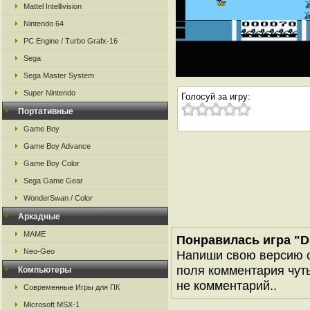
Mattel Intellivision
Nintendo 64
PC Engine / Turbo Grafx-16
Sega
Sega Master System
Super Nintendo
Голосуй за игру:
Портативные
Game Boy
Game Boy Advance
Game Boy Color
Sega Game Gear
WonderSwan / Color
Аркадные
MAME
Понравилась игра "Du
Neo-Geo
Напиши свою версию о
поля комментария чуть 
Компьютеры
не комментарий..
Современные Игры для ПК
Microsoft MSX-1