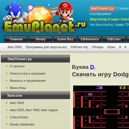
ЭмуПланет.ру:
Старые 
платформах!
Эмулятор Атари / Atari
'em
бесплатно, буква "D
Главная
Dendy
Game Boy
GBAdvance
GBColor
Atari 2600
Программы для запуска игр
Рейтинг игр
Обзоры
Игры:
#
A
ЭмуПланет.ру
Буква
D
.
О проекте
Скачать игру Dodg
Новости игр и программ
Вопросы и предложения
Мини Игры
Консоли
Atari 2600
Atari 5200, Atari 7800, Atari Jaguar
ColecoVision
Dendy (Nintendo)