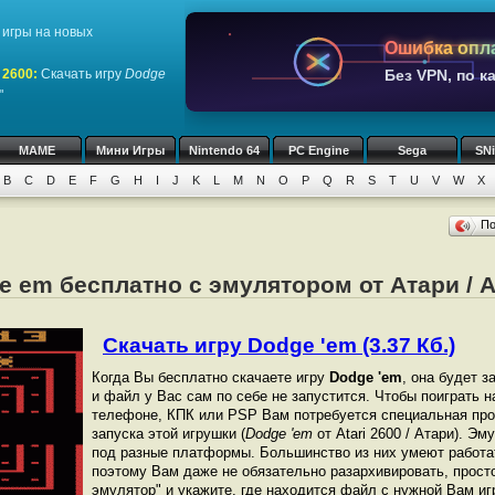
игры на новых
Ошибка опл
 2600
:
Скачать игру
Dodge
Без VPN, по к
"
MAME
Мини Игры
Nintendo 64
PC Engine
Sega
SN
B
C
D
E
F
G
H
I
J
K
L
M
N
O
P
Q
R
S
T
U
V
W
X
П
e em бесплатно с эмулятором от Атари / At
Скачать игру Dodge 'em (3.37 Кб.)
Когда Вы бесплатно скачаете игру
Dodge 'em
, она будет з
и файл у Вас сам по себе не запустится. Чтобы поиграть 
телефоне, КПК или PSP Вам потребуется специальная про
запуска этой игрушки (
Dodge 'em
от Atari 2600 / Атари). Э
под разные платформы. Большинство из них умеют работат
поэтому Вам даже не обязательно разархивировать, просто
эмулятор" и укажите, где находится файл с нужной Вам иг