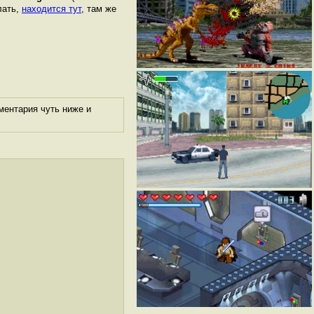
лать,
находится тут
, там же
ментария чуть ниже и