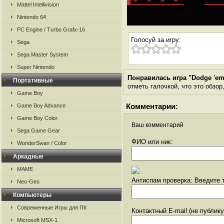
Mattel Intellivision
Nintendo 64
PC Engine / Turbo Grafx-16
Голосуй за игру:
Sega
Sega Master System
Super Nintendo
Понравилась игра "Dodge 'e
Портативные
отметь галочкой, что это обзор
Game Boy
Комментарии:
Game Boy Advance
Game Boy Color
Ваш комментарий
Sega Game Gear
ФИО или ник:
WonderSwan / Color
Аркадные
MAME
Антиспам проверка: Введите т
Neo-Geo
Компьютеры
Современные Игры для ПК
Контактный E-mail (не публик
Microsoft MSX-1