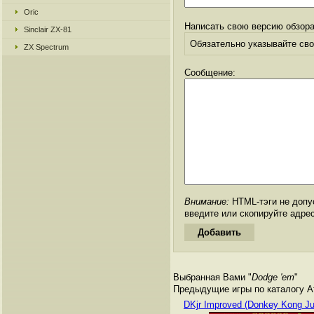
Oric
Написать свою версию обзора
Sinclair ZX-81
Обязательно указывайте свое
ZX Spectrum
Сообщение:
Внимание:
HTML-тэги не допус
введите или скопируйте адре
Выбранная Вами "
Dodge 'em
"
Предыдущие игры по каталогу Ата
DKjr Improved (Donkey Kong Ju