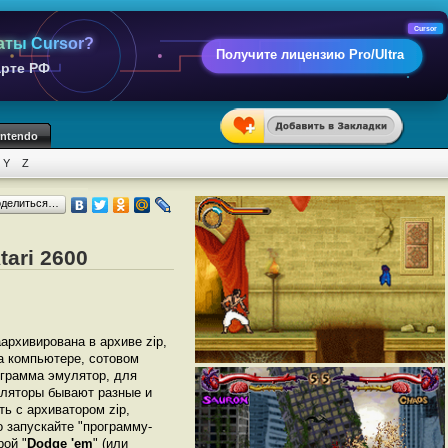
Cursor
аты Cursor?
Получите лицензию Pro/Ultra
арте РФ
intendo
Y
Z
оделиться…
ari 2600
аархивирована в архиве zip,
на компьютере, сотовом
грамма эмулятор, для
муляторы бывают разные и
ь с архиватором zip,
 запускайте "программу-
рой "
Dodge 'em
" (или